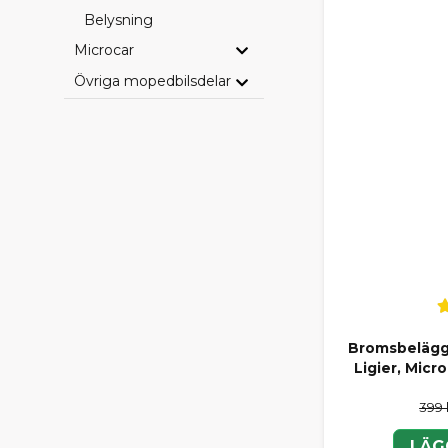
Belysning
Microcar
Övriga mopedbilsdelar
Bromsbelägg 
Ligier, Micr
399 
LÄG