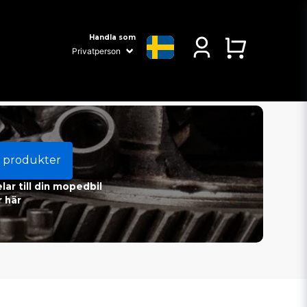
Handla som
 produkter
ar till din mopedbil
 här