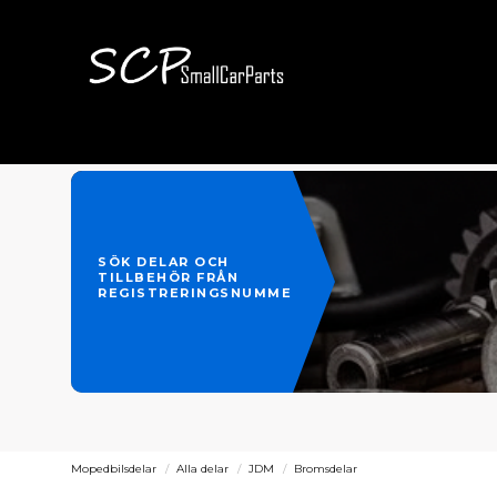
SÖK DELAR OCH
TILLBEHÖR FRÅN
REGISTRERINGSNUMMER
Mopedbilsdelar
Alla delar
JDM
Bromsdelar