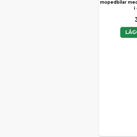
mopedbilar med
i
LÄG