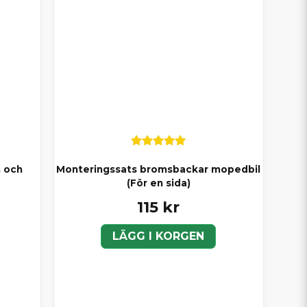
m och
Monteringssats bromsbackar mopedbil
(För en sida)
115 kr
LÄGG I KORGEN