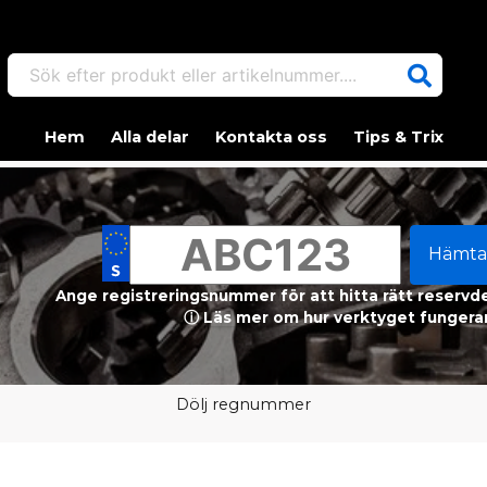
Sök efter produkt eller artikelnummer....
Hem
Alla delar
Kontakta oss
Tips & Trix
Hämta
Ange registreringsnummer för att hitta rätt reservdel
ⓘ Läs mer om hur verktyget fungerar
Dölj regnummer