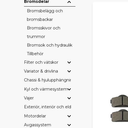
Bromsdelar
Bromsbelägg och
bromsbackar
Bromsskivor och
trummor
Bromsok och hydraulik
Tillbehör
Filter och vätskor
Variator & drivlina
Chassi & hjulupphängning
Kyl och värmesystem
Vajer
Exteriör, interiör och eldetaljer
Motordelar
Avgassystem