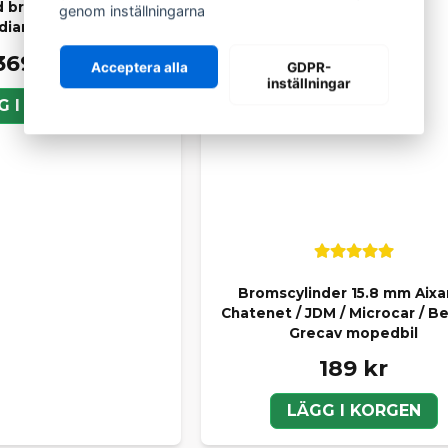
 bromsskiva på 210 mm
genom inställningarna
 diameter
369 kr
Acceptera alla
GDPR-
inställningar
G I KORGEN
Bromscylinder 15.8 mm Aixa
Chatenet / JDM / Microcar / Bel
Grecav mopedbil
189 kr
LÄGG I KORGEN