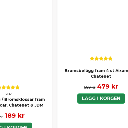
Bromsbelägg fram 4 st Aixa
Chatenet
479 kr
589 kr
SCP
LÄGG I KORGEN
/ Bromsklossar fram
ocar, Chatenet & JDM
189 kr
kr
G I KORGEN