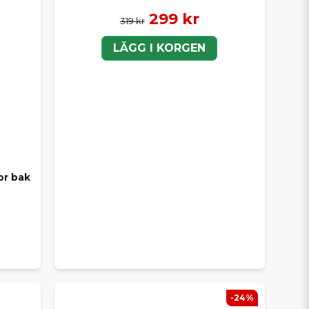
299 kr
319 kr
LÄGG I KORGEN
or bak
-24%