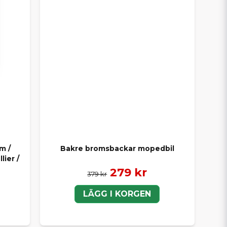
m /
Bakre bromsbackar mopedbil
lier /
279 kr
379 kr
LÄGG I KORGEN