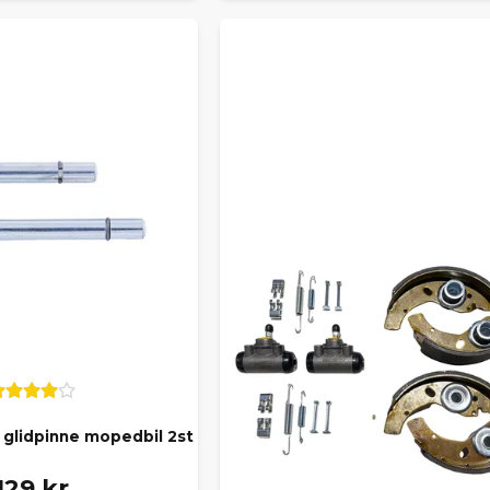
glidpinne mopedbil 2st
129 kr