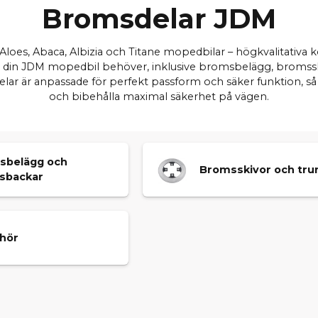
Bromsdelar JDM
, Aloes, Abaca, Albizia och Titane mopedbilar – högkvalitativ
llt din JDM mopedbil behöver, inklusive bromsbelägg, bromss
elar är anpassade för perfekt passform och säker funktion, så
och bibehålla maximal säkerhet på vägen.
sbelägg och
Bromsskivor och tr
sbackar
ehör