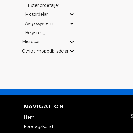
Exteriördetaljer
Motordelar
Avgassystem
Belysning
Microcar
Övriga mopedbilsdelar
NAVIGATION
S
Hem
Företagskund