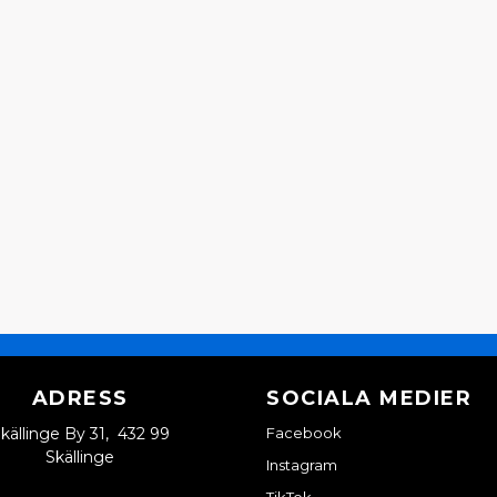
ADRESS
SOCIALA MEDIER
källinge By 31, 432 99
Facebook
Skällinge
Instagram