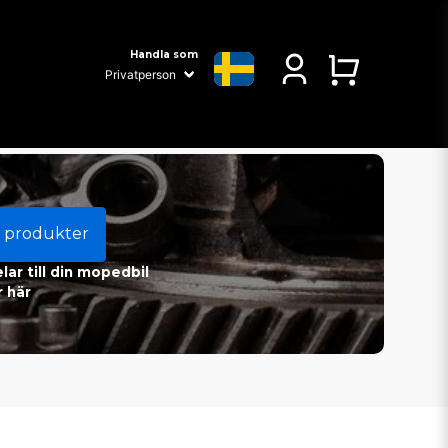
Handla som
 produkter
ar till din mopedbil
 här