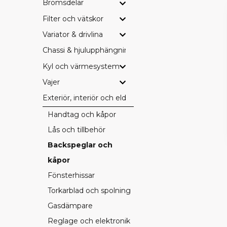
Bromsdelar
Filter och vätskor
Variator & drivlina
Chassi & hjulupphängning
Kyl och värmesystem
Vajer
Exteriör, interiör och eldetaljer
Handtag och kåpor
Lås och tillbehör
Backspeglar och
kåpor
Fönsterhissar
Torkarblad och spolning
Gasdämpare
Reglage och elektronik