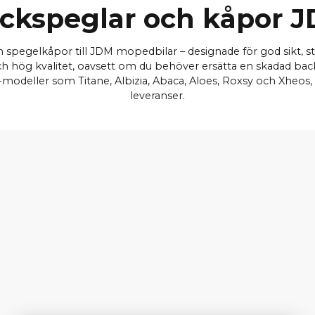
ckspeglar och kåpor 
och spegelkåpor till JDM mopedbilar – designade för god sikt, 
ch hög kvalitet, oavsett om du behöver ersätta en skadad backsp
deller som Titane, Albizia, Abaca, Aloes, Roxsy och Xheos, a
leveranser.