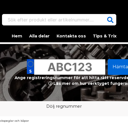
Sök efter produkt eller artikelnummer....
Hem
Alla delar
Kontakta oss
Tips & Trix
Hämta
Ange registreringsnummer för att hitta rätt reservdel
ⓘ Läs mer om hur verktyget fungerar
Dölj regnummer
ckspeglar och kåpor