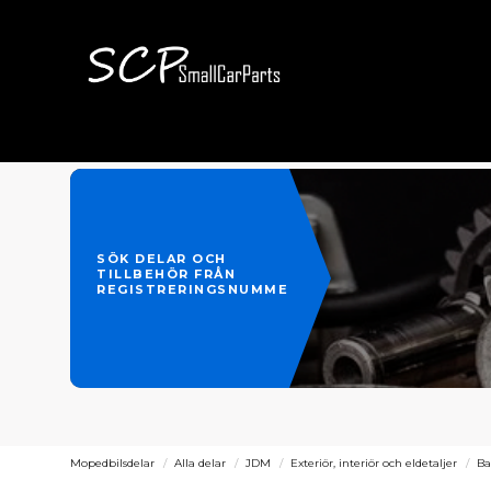
SÖK DELAR OCH
TILLBEHÖR FRÅN
REGISTRERINGSNUMMER
Mopedbilsdelar
Alla delar
JDM
Exteriör, interiör och eldetaljer
Ba