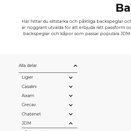
Ba
Här hittar du slitstarka och pålitliga backspeglar 
är noggrant utvalda för att erbjuda rätt passform o
backspeglar och kåpor som passar populära JDM-mo
Alla delar
Ligier
Casalini
Aixam
Grecav
Chatenet
JDM