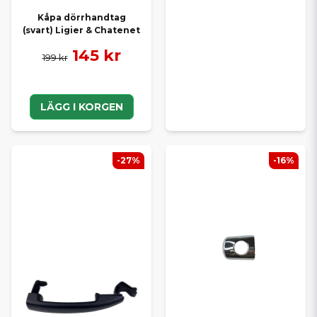
Kåpa dörrhandtag
(svart) Ligier & Chatenet
145 kr
199 kr
LÄGG I KORGEN
-27%
-16%