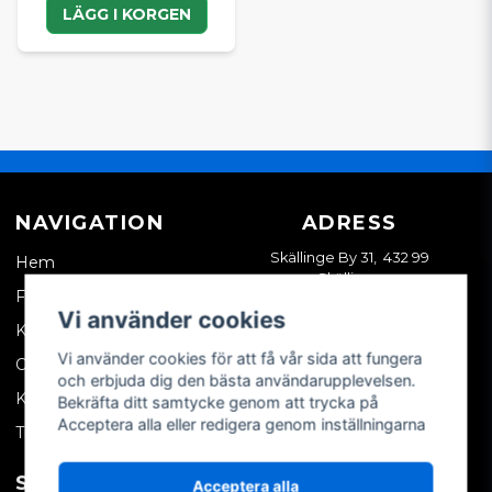
LÄGG I KORGEN
NAVIGATION
ADRESS
Skällinge By 31, 432 99
Hem
Skällinge
Företagskund
Vi använder cookies
Kontakta oss
Vi använder cookies för att få vår sida att fungera
Om oss
och erbjuda dig den bästa användarupplevelsen.
Köpvillkor
Bekräfta ditt samtycke genom att trycka på
Acceptera alla eller redigera genom inställningarna
Tips & trix
SOCIALA MEDIER
MITT KONTO
Acceptera alla