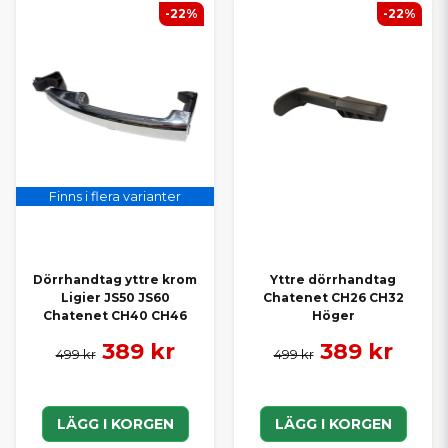
-22%
-22%
Finns i flera varianter
Dörrhandtag yttre krom
Yttre dörrhandtag
Ligier JS50 JS60
Chatenet CH26 CH32
Chatenet CH40 CH46
Höger
389 kr
389 kr
499 kr
499 kr
LÄGG I KORGEN
LÄGG I KORGEN