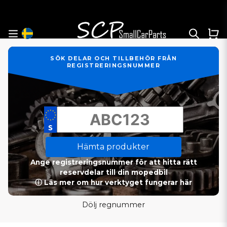
SÖK DELAR OCH TILLBEHÖR FRÅN
REGISTRERINGSNUMMER
Hämta produkter
Ange registreringsnummer för att hitta rätt
reservdelar till din mopedbil
ⓘ Läs mer om hur verktyget fungerar här
Dölj regnummer