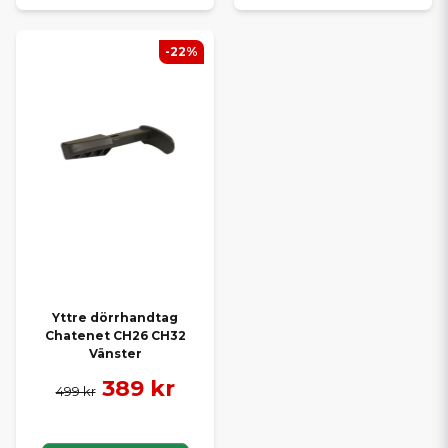
-22%
Yttre dörrhandtag
Chatenet CH26 CH32
Vänster
389 kr
499 kr