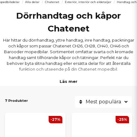
pedbilsdelar
Alla delar
Chatenet
Exteriör, interiör och eldetaljer
Handtag och
Dörrhandtag och kåpor
Chatenet
Här hittar du dörrhandtag, yttre handtag, inre handtag, packningar
och kåpor som passar Chatenet CH26, CH28, CH40, CH46 och
Barooder mopedbilar. Sortimentet omfattar svarta och kromade
handtag samt tillhörande kåpor och tätningar. Perfekt när du
behöver byta slitna handtag eller ersätta delar för att återställa
funktion och utseende på din Chatenet mopedbil.
Läs mer
7 Produkter
Mest populära
-27%
-25%