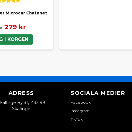
ier Microcar Chatenet
279 kr
kr
G I KORGEN
ADRESS
SOCIALA MEDIER
källinge By 31, 432 99
Facebook
Skällinge
Instagram
TikTok