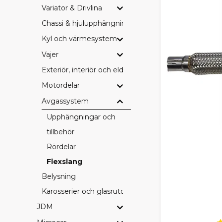
Variator & Drivlina
Chassi & hjulupphängning
Kyl och värmesystem
Vajer
Exteriör, interiör och eldetaljer
Motordelar
Avgassystem
Upphängningar och
tillbehör
Rördelar
Flexslang
Belysning
Karosserier och glasrutor
JDM