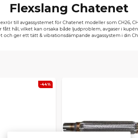
Flexslang Chatenet
h flexrör till avgassystemet för Chatenet modeller som CH26,
r fått hål, vilket kan orsaka både ljudproblem, avgaser i kupén
et och ger ett tätt & vibrationsdämpande avgassystem i din C
-44%