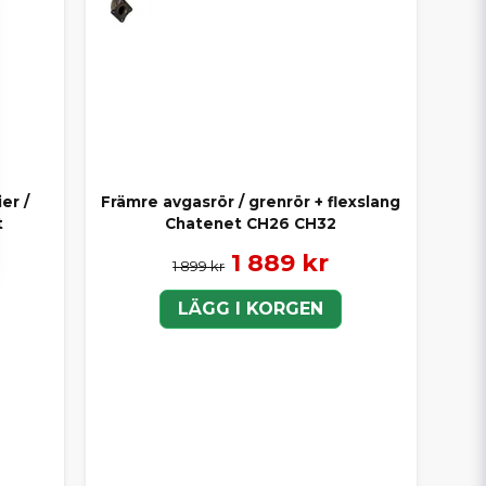
er /
Främre avgasrör / grenrör + flexslang
t
Chatenet CH26 CH32
1 889 kr
1 899 kr
LÄGG I KORGEN