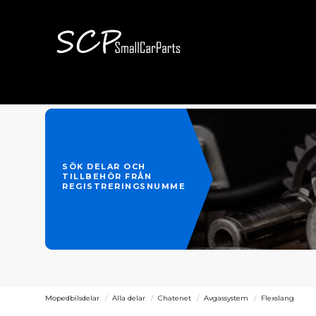
SÖK DELAR OCH
TILLBEHÖR FRÅN
REGISTRERINGSNUMMER
Mopedbilsdelar
Alla delar
Chatenet
Avgassystem
Flexslang