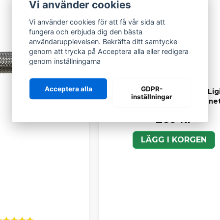
Vi använder cookies
Vi använder cookies för att få vår sida att
fungera och erbjuda dig den bästa
användarupplevelsen. Bekräfta ditt samtycke
genom att trycka på Acceptera alla eller redigera
genom inställningarna
Acceptera alla
GDPR-
Flexslang äldre modeller Ligi
inställningar
Microcar / JDM / Chatene
289 kr
LÄGG I KORGEN