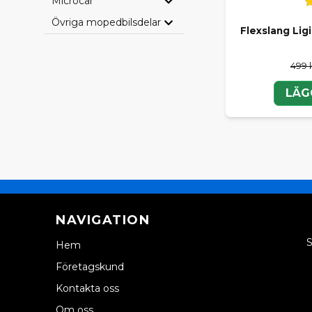
Microcar
Övriga mopedbilsdelar
Flexslang Lig
499 
LÄG
NAVIGATION
S
Hem
Företagskund
Kontakta oss
Om oss