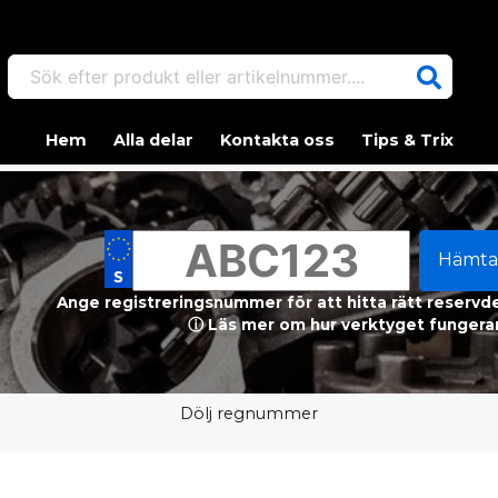
Sök efter produkt eller artikelnummer....
Hem
Alla delar
Kontakta oss
Tips & Trix
Hämta
Ange registreringsnummer för att hitta rätt reservdel
ⓘ Läs mer om hur verktyget fungerar
Dölj regnummer