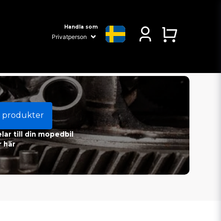
Handla som
 produkter
ar till din mopedbil
 här