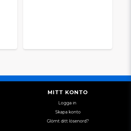
MITT KONTO
Logga in
Skapa konto
Glömt ditt lösenord?