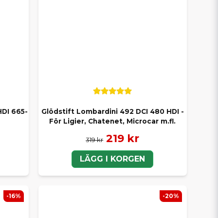
HDI 665-
Glödstift Lombardini 492 DCI 480 HDI -
För Ligier, Chatenet, Microcar m.fl.
219 kr
319 kr
LÄGG I KORGEN
-16%
-20%