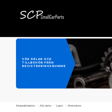
SÖK DELAR OCH
TILLBEHÖR FRÅN
REGISTRERINGSNUMMER
Mopedbilsdelar
Alla delar
Ligier
Motordelar