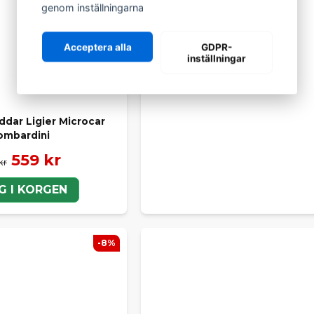
genom inställningarna
Acceptera alla
GDPR-
inställningar
ddar Ligier Microcar
ombardini
559 kr
kr
G I KORGEN
-8%