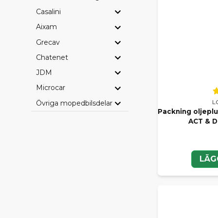
Casalini
Aixam
Grecav
Chatenet
JDM
Microcar
L
Övriga mopedbilsdelar
Packning oljepl
ACT & D
LÄG