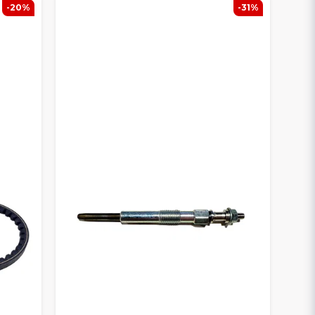
-20%
-31%