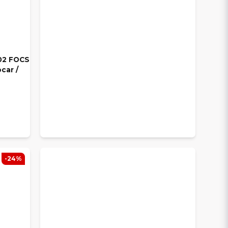
02 FOCS
car /
-24%