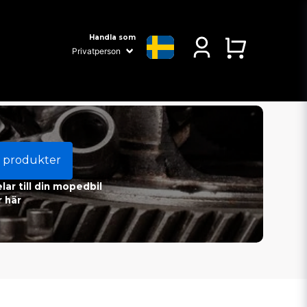
Handla som
 produkter
ar till din mopedbil
 här