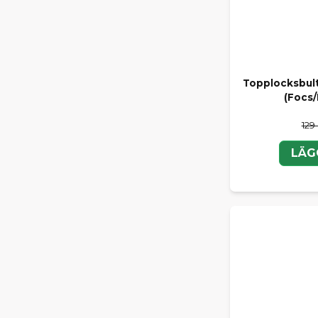
Topplocksbul
(Focs
129 
LÄG