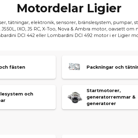
Motordelar Ligier
tser, tätningar, elektronik, sensorer, bränslesystem, pumpa
JS50, JS50L, IXO, JS RC, X-Too, Nova & Ambra motor, oavsett o
ardini DCI 442 eller Lombardini DCI 492 motor i er Ligier mo
och fästen
Packningar och tätni
Startmotorer,
slesystem och
generatorremmar &
ar
generatorer