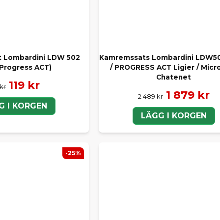
t Lombardini LDW 502
Kamremssats Lombardini LDW5
/Progress ACT)
/ PROGRESS ACT Ligier / Micro
Chatenet
119 kr
kr
1 879 kr
2 489 kr
G I KORGEN
LÄGG I KORGEN
-25%