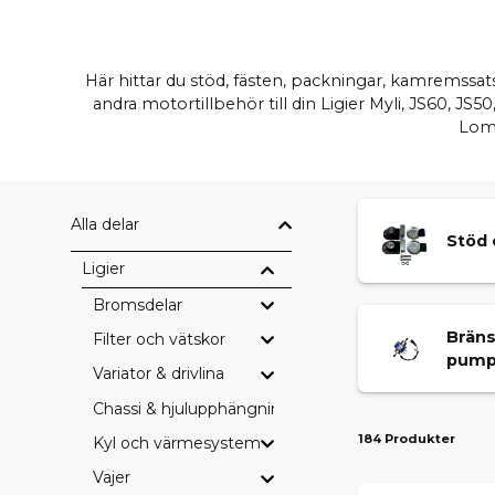
Här hittar du stöd, fästen, packningar, kamremssa
andra motortillbehör till din Ligier Myli, JS60, 
Lomb
Alla delar
Stöd 
Ligier
Bromsdelar
Brän
Filter och vätskor
pump
Variator & drivlina
Chassi & hjulupphängning
184 Produkter
Kyl och värmesystem
Vajer