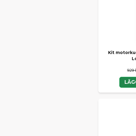
Kit motorku
L
929 
LÄG