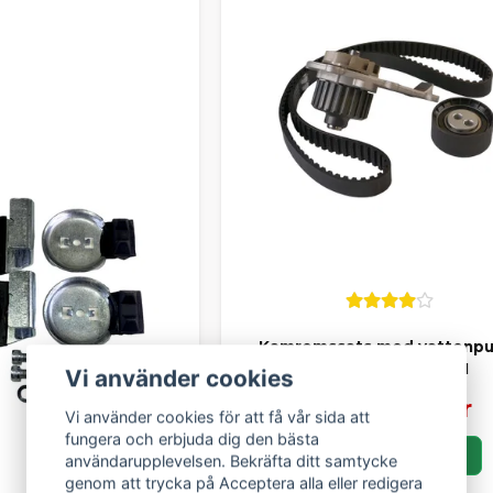
Kamremssats med vattenp
Lombardini DCI HDI
Vi använder cookies
2 089 kr
2 499 kr
Vi använder cookies för att få vår sida att
fungera och erbjuda dig den bästa
LÄGG I KORGEN
användarupplevelsen. Bekräfta ditt samtycke
genom att trycka på Acceptera alla eller redigera