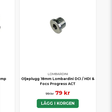
LOMBARDINI
ump
Oljeplugg 18mm Lombardini DCI / HDI &
Focs Progress ACT
79 kr
99 kr
LÄGG I KORGEN