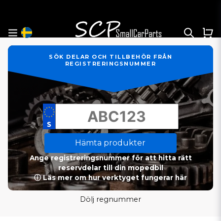
SÖK DELAR OCH TILLBEHÖR FRÅN
REGISTRERINGSNUMMER
Hämta produkter
Ange registreringsnummer för att hitta rätt
reservdelar till din mopedbil
ⓘ Läs mer om hur verktyget fungerar här
Dölj regnummer