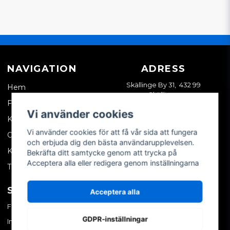
NAVIGATION
ADRESS
Skällinge By 31, 432 99
Hem
Skällinge
Företagskund
Vi använder cookies
Kontakta oss
Vi använder cookies för att få vår sida att fungera
Om oss
och erbjuda dig den bästa användarupplevelsen.
Köpvillkor
Bekräfta ditt samtycke genom att trycka på
Acceptera alla eller redigera genom inställningarna
Tips & trix
SOCIALA MEDIER
MITT KONTO
Acceptera alla
Facebook
Logga in
GDPR-inställningar
Instagram
Skapa konto