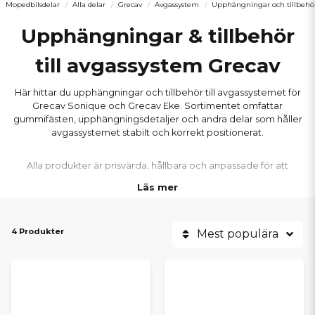
Mopedbilsdelar
Alla delar
Grecav
Avgassystem
Upphängningar och tillbehö
Upphängningar & tillbehör
till avgassystem Grecav
Här hittar du upphängningar och tillbehör till avgassystemet för
Grecav Sonique och Grecav Eke. Sortimentet omfattar
gummifästen, upphängningsdetaljer och andra delar som håller
avgassystemet stabilt och korrekt positionerat.
Alla produkter är prisvärda, hållbara och anpassade för att
minimera vibrationer och förhindra att avgassystemet slår mot
Läs mer
chassit. Perfekt när du vill ersätta slitna fästen eller säkerställa en
tystare och mer driftsäker körning.
4 Produkter
Mest populära