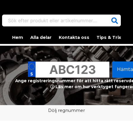
Sök efter produkt eller artikelnummer....
Hem
Alla delar
Kontakta oss
Tips & Trix
Hämta
Ange registreringsnummer för att hitta rätt reservdel
ⓘ Läs mer om hur verktyget fungerar
Dölj regnummer