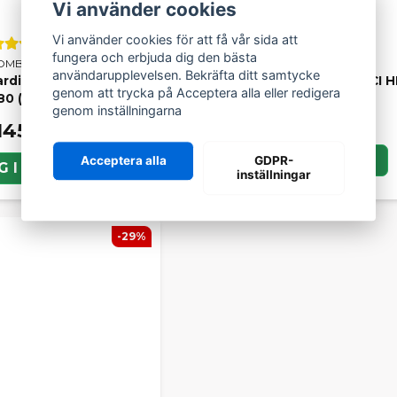
Vi använder cookies
Vi använder cookies för att få vår sida att
fungera och erbjuda dig den bästa
OMBARDINI
SCP
användarupplevelsen. Bekräfta ditt samtycke
rdini DCI / HDI 492, 442
Oljefilter Lombardini DCI H
genom att trycka på Acceptera alla eller redigera
0 (original)
genom inställningarna
86 kr
145 kr
LÄGG I KORGEN
Acceptera alla
GDPR-
G I KORGEN
inställningar
-29%