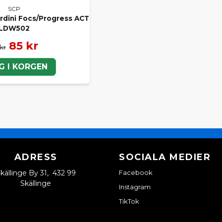
SCP
ardini Focs/Progress ACT
LDW502
85 kr
 kr
G I KORGEN
ADRESS
SOCIALA MEDIER
källinge By 31, 432 99
Facebook
Skällinge
Instagram
TikTok