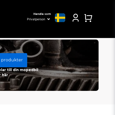
Handla som
 produkter
ar till din mopedbil
 här