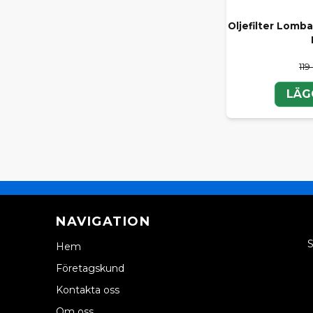
Oljefilter Lomb
119
LÄG
NAVIGATION
S
Hem
Företagskund
Kontakta oss
Om oss