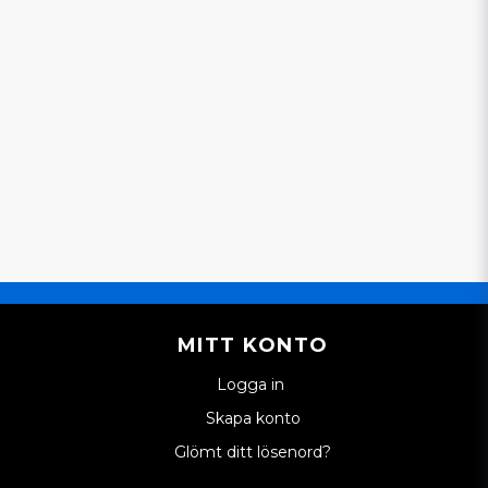
MITT KONTO
Logga in
Skapa konto
Glömt ditt lösenord?