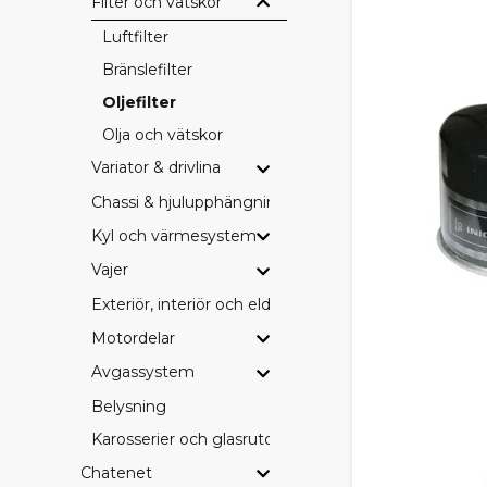
Filter och vätskor
Luftfilter
Bränslefilter
Oljefilter
Olja och vätskor
Variator & drivlina
Chassi & hjulupphängning
Kyl och värmesystem
Vajer
Exteriör, interiör och eldetaljer
Motordelar
Avgassystem
Belysning
Karosserier och glasrutor
Chatenet