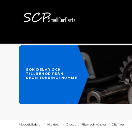
SÖK DELAR OCH
TILLBEHÖR FRÅN
REGISTRERINGSNUMMER
Mopedbilsdelar
Alla delar
Grecav
Filter och vätskor
Oljefilter