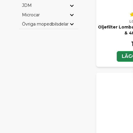
JDM
Microcar
L
Övriga mopedbilsdelar
Oljefilter Lomba
& 48
LÄG