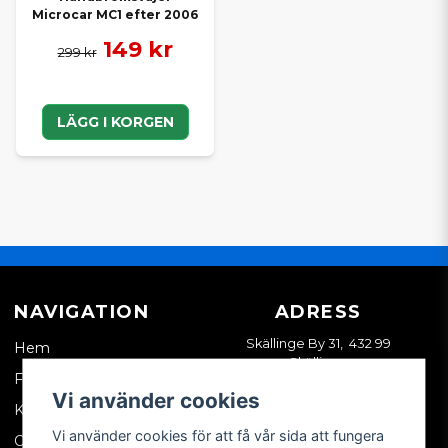
Microcar MC1 efter 2006
149 kr
299 kr
LÄGG I KORGEN
NAVIGATION
ADRESS
Skällinge By 31, 432 99
Hem
Skällinge
Företagskund
Vi använder cookies
Kontakta oss
Vi använder cookies för att få vår sida att fungera
Om oss