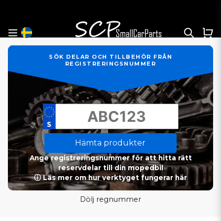
SÖK DELAR OCH TILLBEHÖR FRÅN
REGISTRERINGSNUMMER
Hämta produkter
Ange registreringsnummer för att hitta rätt
reservdelar till din mopedbil
ⓘ Läs mer om hur verktyget fungerar här
Dölj regnummer