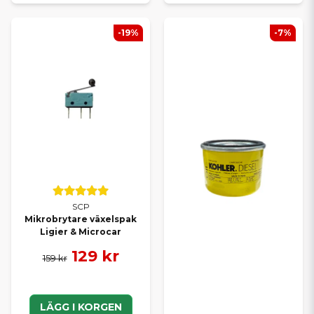
-19%
-7%
SCP
Mikrobrytare växelspak
Ligier & Microcar
129 kr
159 kr
LÄGG I KORGEN