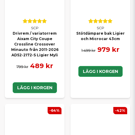
SCP
SCP
Drivrem / variatorrem
Stötdämpare bak Ligier
Aixam City Coupe
och Microcar 43cm
Crossline Crossover
979 kr
Minauto från 2011-2026
1 499 kr
AD52-2172-S Ligier Myli
489 kr
799 kr
LÄGG I KORGEN
LÄGG I KORGEN
-64%
-42%