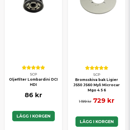
SCP
SCP
Oljefilter Lombardini DCI
Bromsskiva bak Ligier
HDI
JS50 JS60 Myli Microcar
Mgo 4 5 6
86 kr
729 kr
1 199 kr
LÄGG I KORGEN
LÄGG I KORGEN