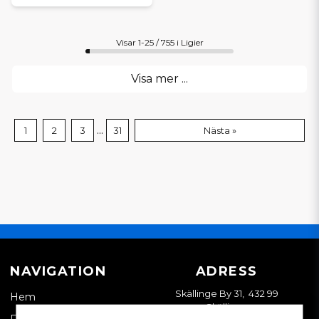
Visar 1-25 / 755 i Ligier
Visa mer ...
...
1
2
3
31
Nästa »
NAVIGATION
ADRESS
Skällinge By 31, 432 99
Hem
Skällinge