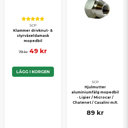
SCP
Klammer drivknut- &
styrväxeldamask
mopedbil
49 kr
79 kr
LÄGG I KORGEN
SCP
Hjulmutter
aluminiumfälg mopedbil
- Ligier / Microcar /
Chatenet / Casalini m.fl.
89 kr