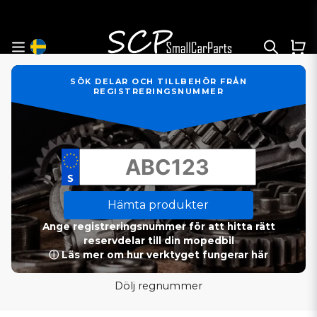
SÖK DELAR OCH TILLBEHÖR FRÅN
REGISTRERINGSNUMMER
Hämta produkter
Ange registreringsnummer för att hitta rätt
reservdelar till din mopedbil
ⓘ Läs mer om hur verktyget fungerar här
Dölj regnummer