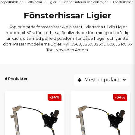
Mopedbilsdelar
Alla delar
Ligier
Exteriör, interiör och eldetaljer
Fönsterhissar
Fönsterhissar Ligier
Köp prisvärda fönsterhissar & elhissar till dörrarna till din Ligier
mopedbil. Våra fönsterhissar är tillverkade för smidig och pålitlig
funktion, ofta med perfekt passform för både höger och vänster
dörr. Passar modellerna Ligier Myli, JS60, JS50, JS50L, IXO, JS RC, X-
Too, Nova och Ambra.
6 Produkter
Mest populära
-34%
-34%