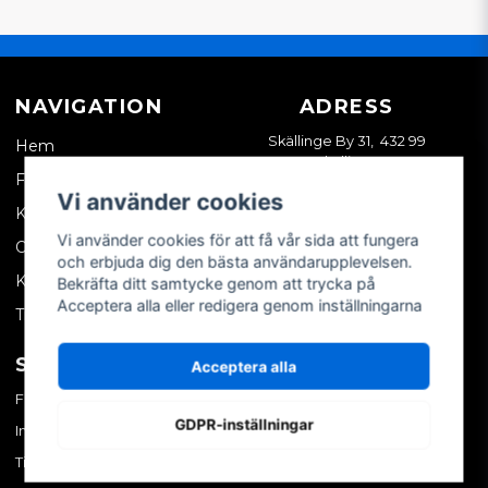
NAVIGATION
ADRESS
Skällinge By 31, 432 99
Hem
Skällinge
Företagskund
Vi använder cookies
Kontakta oss
Vi använder cookies för att få vår sida att fungera
Om oss
och erbjuda dig den bästa användarupplevelsen.
Köpvillkor
Bekräfta ditt samtycke genom att trycka på
Acceptera alla eller redigera genom inställningarna
Tips & trix
SOCIALA MEDIER
MITT KONTO
Acceptera alla
Facebook
Logga in
GDPR-inställningar
Instagram
Skapa konto
TikTok
Glömt ditt lösenord?