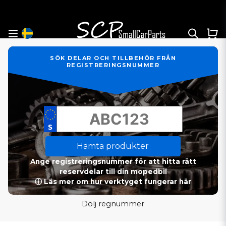
SÖK DELAR OCH TILLBEHÖR FRÅN
REGISTRERINGSNUMMER
Hämta produkter
Ange registreringsnummer för att hitta rätt
reservdelar till din mopedbil
ⓘ Läs mer om hur verktyget fungerar här
Dölj regnummer