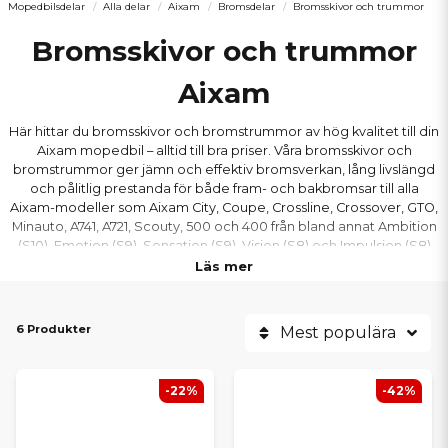
Mopedbilsdelar
Alla delar
Aixam
Bromsdelar
Bromsskivor och trummor
Bromsskivor och trummor
Aixam
Här hittar du bromsskivor och bromstrummor av hög kvalitet till din
Aixam mopedbil – alltid till bra priser. Våra bromsskivor och
bromstrummor ger jämn och effektiv bromsverkan, lång livslängd
och pålitlig prestanda för både fram- och bakbromsar till alla
Aixam-modeller som Aixam City, Coupe, Crossline, Crossover, GTO,
Minauto, A741, A721, Scouty, 500 och 400 från bland annat Ambition
(S10), Emotion (S9), Sensation (S9), Vision (S8) och Impulsion (S8)
serierna. Byt ut dina gamla skivor eller trummor i tid på er Aixam
Läs mer
mopedbil för att bibehålla maximal bromskraft och säker körning i
alla lägen.
6 Produkter
Mest populära
-22%
-42%