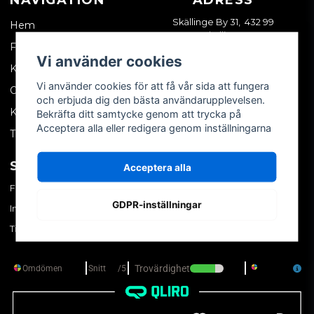
Skällinge By 31, 432 99
Hem
Skällinge
Företagskund
Vi använder cookies
Kontakta oss
Vi använder cookies för att få vår sida att fungera
Om oss
och erbjuda dig den bästa användarupplevelsen.
Köpvillkor
Bekräfta ditt samtycke genom att trycka på
Acceptera alla eller redigera genom inställningarna
Tips & trix
SOCIALA MEDIER
MITT KONTO
Acceptera alla
Facebook
Logga in
GDPR-inställningar
Instagram
Skapa konto
TikTok
Glömt ditt lösenord?