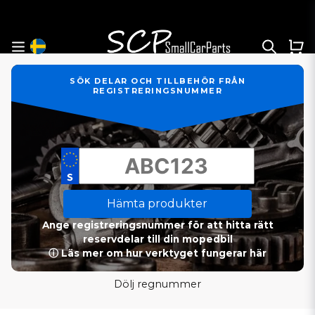
SÖK DELAR OCH TILLBEHÖR FRÅN
REGISTRERINGSNUMMER
Hämta produkter
Ange registreringsnummer för att hitta rätt
reservdelar till din mopedbil
ⓘ Läs mer om hur verktyget fungerar här
Dölj regnummer