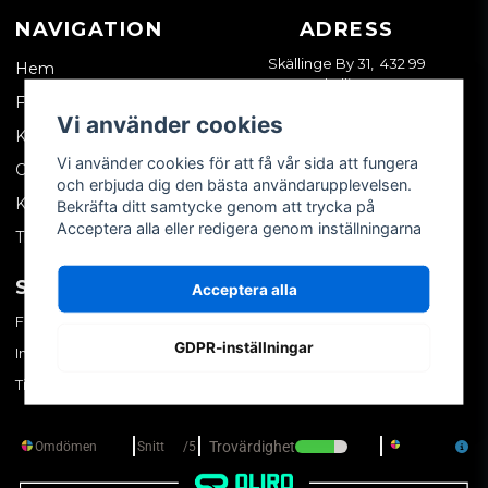
NAVIGATION
ADRESS
Skällinge By 31, 432 99
Hem
Skällinge
Företagskund
Vi använder cookies
Kontakta oss
Vi använder cookies för att få vår sida att fungera
Om oss
och erbjuda dig den bästa användarupplevelsen.
Köpvillkor
Bekräfta ditt samtycke genom att trycka på
Acceptera alla eller redigera genom inställningarna
Tips & trix
SOCIALA MEDIER
MITT KONTO
Acceptera alla
Facebook
Logga in
GDPR-inställningar
Instagram
Skapa konto
TikTok
Glömt ditt lösenord?