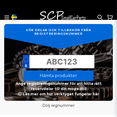
SÖK DELAR OCH TILLBEHÖR FRÅN
REGISTRERINGSNUMMER
Hämta produkter
Ange registreringsnummer för att hitta rätt
reservdelar till din mopedbil
ⓘ Läs mer om hur verktyget fungerar här
Dölj regnummer