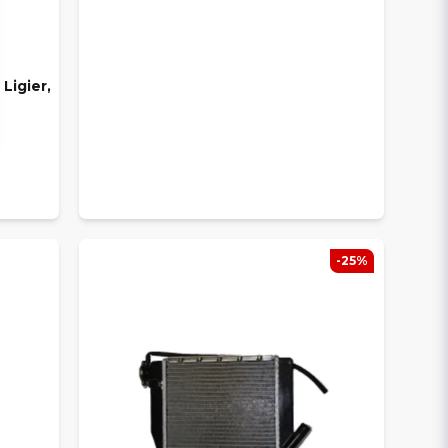
Ligier,
M
-25%