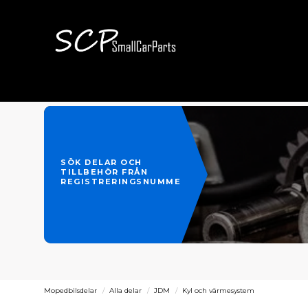
SÖK DELAR OCH
TILLBEHÖR FRÅN
REGISTRERINGSNUMMER
Mopedbilsdelar
Alla delar
JDM
Kyl och värmesystem