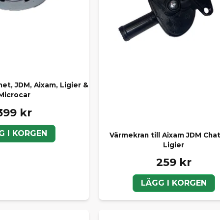
et, JDM, Aixam, Ligier &
Microcar
399 kr
G I KORGEN
Värmekran till Aixam JDM Cha
Ligier
259 kr
LÄGG I KORGEN