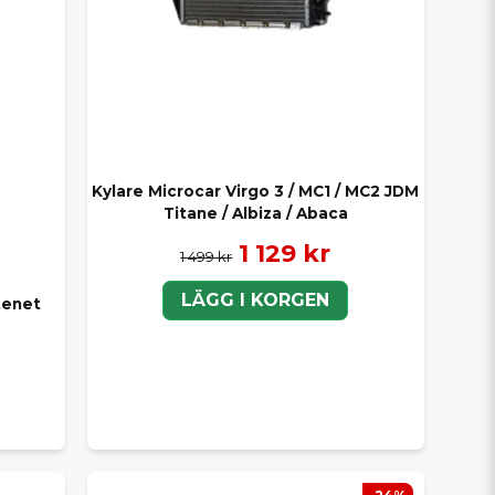
Kylare Microcar Virgo 3 / MC1 / MC2 JDM
Titane / Albiza / Abaca
1 129 kr
1 499 kr
LÄGG I KORGEN
tenet