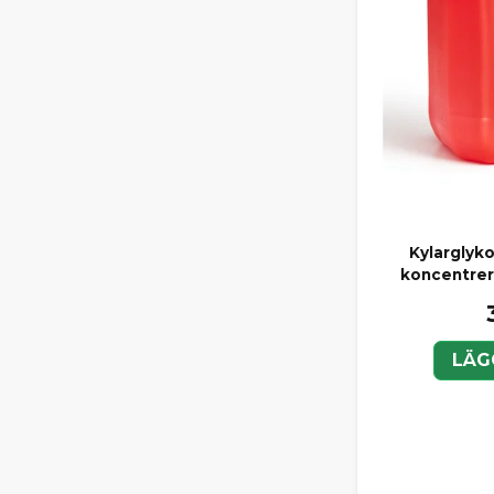
Kylarglyko
koncentrer
LÄG