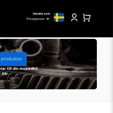
Handla som
 produkter
ar till din mopedbil
 här