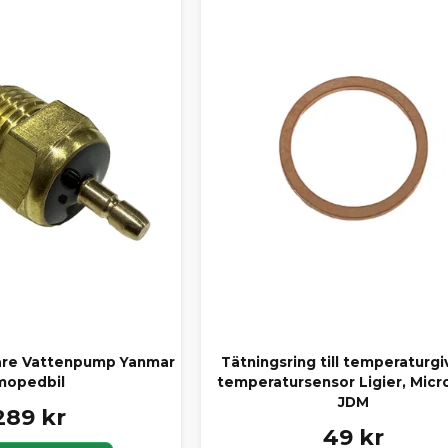
are Vattenpump Yanmar
Tätningsring till temperaturgi
mopedbil
temperatursensor Ligier, Micr
JDM
289 kr
49 kr