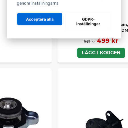
genom inställningarna
Acceptera alla
GDPR-
inställningar
Värmeelement till kupén Aixam, 
Microcar Chatenet & JD
499 kr
949 kr
LÄGG I KORGEN