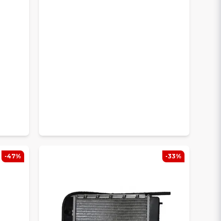
-47%
-33%