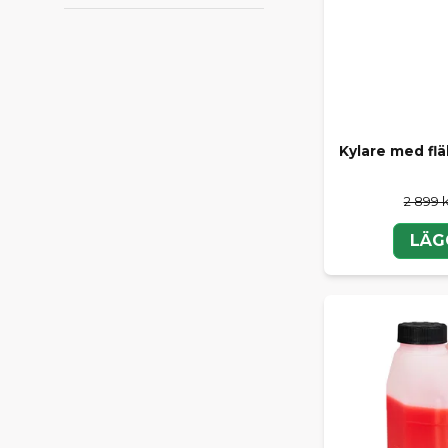
Kylare med flä
2 899 
LÄG