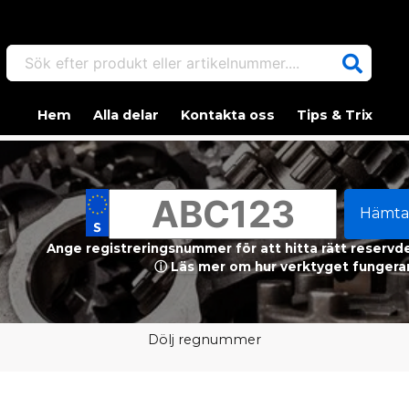
Sök efter produkt eller artikelnummer....
Hem
Alla delar
Kontakta oss
Tips & Trix
Hämta
Ange registreringsnummer för att hitta rätt reservdel
ⓘ Läs mer om hur verktyget fungerar
Dölj regnummer