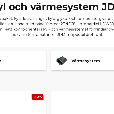
yl och värmesystem J
paket, kylarlock, slangar, kylarglykol och temperaturgivare ti
ller utrustade med både Yanmar 2TNE68, Lombardini LDW50
upén. Rätt komponenter i kyl- och värmesystemet förhindrar öv
bekväm temperatur i er JDM mopedbil året runt.
e
Värmesystem
-40%