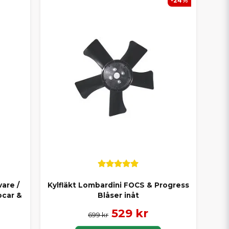
-24%
vare /
Kylfläkt Lombardini FOCS & Progress
ocar &
Blåser inåt
529 kr
699 kr