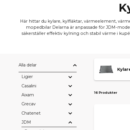
K
Här hittar du kylare, kylfläktar, värmeelement, värme
mopedbilar Delarna är anpassade för JDM-mode
säkerställer effektiv kylning och stabil värme i k
Alla delar
Kylar
Ligier
Casalini
16 Produkter
Aixam
Grecav
Chatenet
JDM