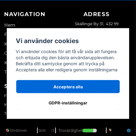
NAVIGATION
ADRESS
Skällinge By 31, 432 99
Hem
Skällinge
Företagskund
Vi använder cookies
Kontakta oss
Vi använder cookies för att få vår sida att fungera
Om oss
och erbjuda dig den bästa användarupplevelsen.
Köpvillkor
Bekräfta ditt samtycke genom att trycka på
Acceptera alla eller redigera genom inställningarna
Tips & trix
SOCIALA MEDIER
MITT KONTO
Acceptera alla
Facebook
Logga in
GDPR-inställningar
Instagram
Skapa konto
TikTok
Glömt ditt lösenord?