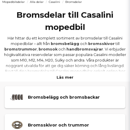
Mopedbilsdelar
Alla delar
Casalini
Bromsdelar
Bromsdelar till Casalini
mopedbil
Här hittar du ett komplett sortiment av bromsdelar till Casalini
mopedbilar – allt från
bromsbelägg
och
bromsskivor
till
bromstrummor
,
bromsok
och
handbromsvajrar
. Vi erbjuder
högkvalitativa reservdelar som passar populära Casalini-modeller
som M10, M12, M14, M20, Sulky och andra. Våra produkter är
noggrant utvalda för att ge dig säker körning och lång livslängd.
Beställ dina bromsdelar till Casalini mopedbilar enkelt online hos
oss – med snabba leveranser över hela Sverige och alltid till
Läs mer
konkurrenskraftiga priser.
Bromsbelägg och bromsbackar
Bromsskivor och trummor