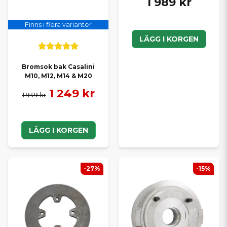
1 989 kr
Finns i flera varianter
LÄGG I KORGEN
Bromsok bak Casalini
M10, M12, M14 & M20
1 249 kr
1 949 kr
LÄGG I KORGEN
-27%
-15%