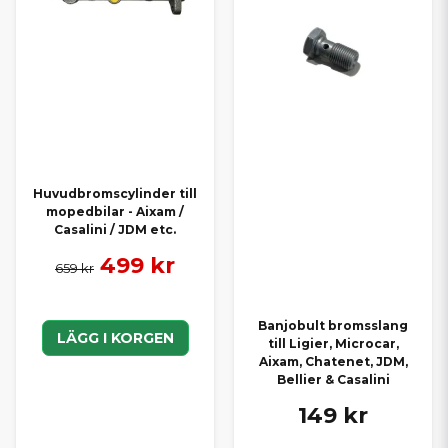
Huvudbromscylinder till
mopedbilar - Aixam /
Casalini / JDM etc.
499 kr
659 kr
Banjobult bromsslang
LÄGG I KORGEN
till Ligier, Microcar,
Aixam, Chatenet, JDM,
Bellier & Casalini
149 kr