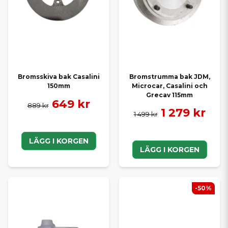
Bromstrumma bak JDM,
Bromsskiva bak Casalini
Microcar, Casalini och
150mm
Grecav 115mm
649 kr
889 kr
1 279 kr
1 499 kr
LÄGG I KORGEN
LÄGG I KORGEN
-50%