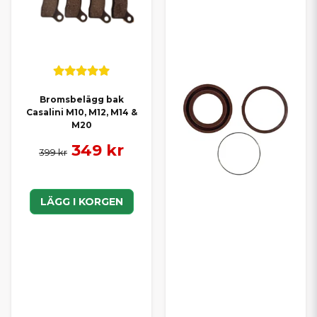
Bromsbelägg bak
Casalini M10, M12, M14 &
M20
349 kr
399 kr
LÄGG I KORGEN