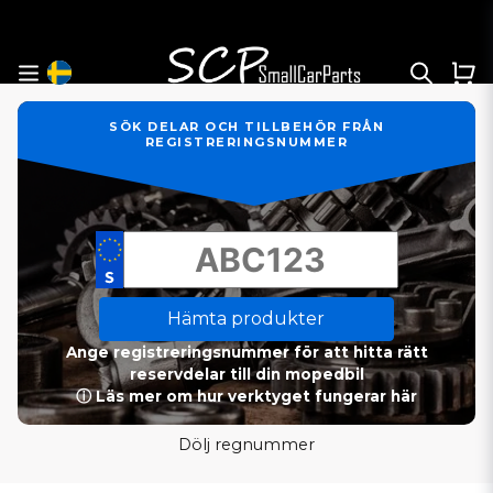
SÖK DELAR OCH TILLBEHÖR FRÅN
REGISTRERINGSNUMMER
Hämta produkter
Ange registreringsnummer för att hitta rätt
reservdelar till din mopedbil
ⓘ Läs mer om hur verktyget fungerar här
Dölj regnummer