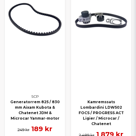
SCP
Generatorrem 825 / 830
Kamremssats
mm Aixam Kubota &
Lombardini LDW502
Chatenet JDM &
FOCS / PROGRESS ACT
Microcar Yanmar-motor
Ligier / Microcar /
Chatenet
189 kr
249 kr
1 879 kr
2 489 kr