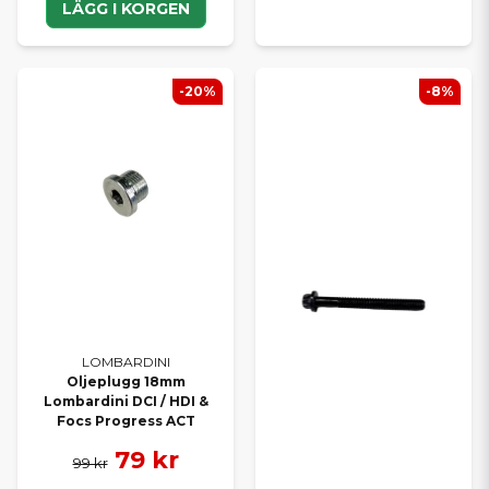
LÄGG I KORGEN
-20%
-8%
LOMBARDINI
Oljeplugg 18mm
Lombardini DCI / HDI &
Focs Progress ACT
79 kr
99 kr