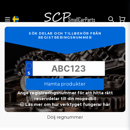
SÖK DELAR OCH TILLBEHÖR FRÅN
REGISTRERINGSNUMMER
Hämta produkter
Ange registreringsnummer för att hitta rätt
reservdelar till din mopedbil
ⓘ Läs mer om hur verktyget fungerar här
Dölj regnummer