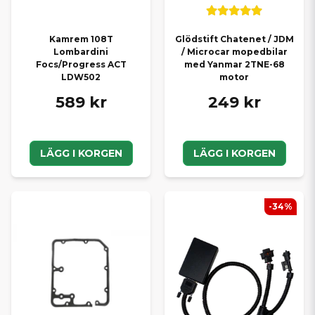
Glödstift Chatenet / JDM
Kamrem 108T
/ Microcar mopedbilar
Lombardini
med Yanmar 2TNE-68
Focs/Progress ACT
motor
LDW502
249 kr
589 kr
LÄGG I KORGEN
LÄGG I KORGEN
-34%