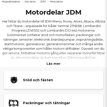
Mopedbilsdelar
Alla delar
JDM
Motordelar
Motordelar JDM
Här hittar du motordelar till JDM Xheos, Roxsy, Aloes, Abaca, Albizia
och Titane – anpassade för både Yanmar 2TNE68, Lombardini
Progress LDW502 och Lombardini DCI 442 motorerna.
Sortimentet omfattar stöd och motorfästen, packningar och
tätningar, sensorer, elektronik, bränslepumpar, insprutningsdelar,
startmotorer, generatorer, generatorremmar och många andra
viktiga komponenter som håller motorn driftsäker. Oavsett om du
gör service, förbättrar motorns gång eller reparerar motorfel hittar
du alla motordelar du behöver till er JDM mopedbil här.
Läs mer
Stöd och fästen
Packningar och tätningar