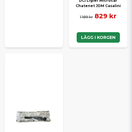
DCI Ligier Microcar
Chatenet JDM Casalini
829 kr
1 189 kr
LÄGG I KORGEN