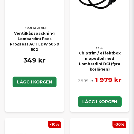
LOMBARDINI
Ventilkåpspackning
Lombardini Focs
Progress ACT LDW 505 &
SCP
502
Chiptrim / effektbox
349 kr
mopedbil med
Lombardini DCI (fyra
körlägen)
1 979 kr
2 989 kr
LÄGG I KORGEN
LÄGG I KORGEN
-10%
-30%