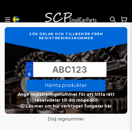
SÖK DELAR OCH TILLBEHÖR FRÅN
REGISTRERINGSNUMMER
Hämta produkter
Ange registreringsnummer för att hitta rätt
reservdelar till din mopedbil
ⓘ Läs mer om hur verktyget fungerar här
Dölj regnummer