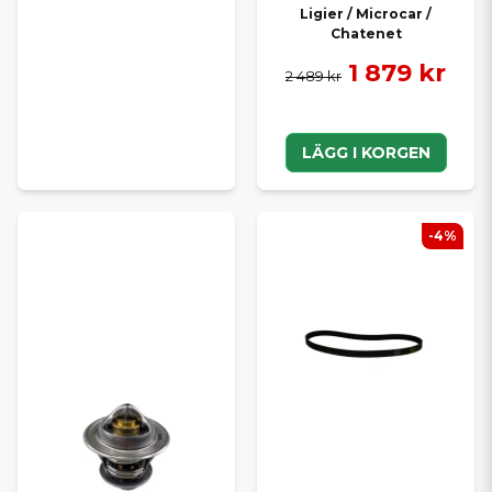
Ligier / Microcar /
Chatenet
1 879 kr
2 489 kr
LÄGG I KORGEN
-4%