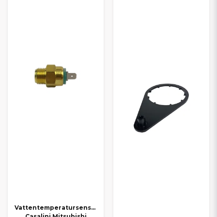
Vattentemperatursensor
Casalini Mitsubishi