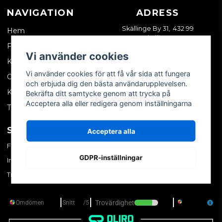
NAVIGATION
ADRESS
Skällinge By 31, 432 99
Hem
Skällinge
Företagskund
Vi använder cookies
Kontakta oss
Vi använder cookies för att få vår sida att fungera
Om oss
och erbjuda dig den bästa användarupplevelsen.
Köpvillkor
Bekräfta ditt samtycke genom att trycka på
Acceptera alla eller redigera genom inställningarna
Tips & trix
SOCIALA MEDIER
MITT KONTO
Acceptera alla
Facebook
Logga in
GDPR-inställningar
Instagram
Skapa konto
TikTok
Glömt ditt lösenord?