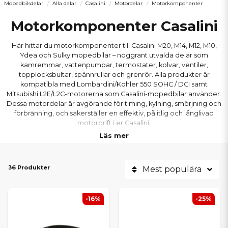
Mopedbilsdelar
Alla delar
Casalini
Motordelar
Motorkomponenter
Motorkomponenter Casalini
Här hittar du motorkomponenter till Casalini M20, M14, M12, M10,
Ydea och Sulky mopedbilar – noggrant utvalda delar som
kamremmar, vattenpumpar, termostater, kolvar, ventiler,
topplocksbultar, spännrullar och grenrör. Alla produkter är
kompatibla med Lombardini/Kohler 550 SOHC / DCI samt
Mitsubishi L2E/L2C-motorerna som Casalini-mopedbilar använder.
Dessa motordelar är avgörande för timing, kylning, smörjning och
förbränning, och säkerställer en effektiv, pålitlig och långlivad
motordrift i er Casalini.
Läs mer
36 Produkter
Mest populära
-16%
-25%