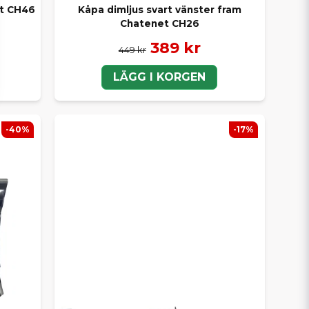
et CH46
Kåpa dimljus svart vänster fram
Chatenet CH26
389 kr
449 kr
LÄGG I KORGEN
-40%
-17%