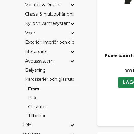
Variator & Drivlina
Chassi & hjulupphängning
Kyl och värmesystem
Vajer
Exteriör, interiör och eldetaljer
Motordelar
Framskärm h
Avgassystem
Belysning
989 
Karosserier och glasrutor
LÄG
Fram
Bak
Glasrutor
Tillbehör
JDM