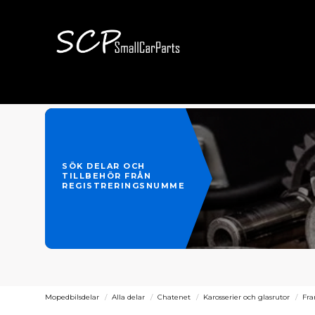
SÖK DELAR OCH
TILLBEHÖR FRÅN
REGISTRERINGSNUMMER
Mopedbilsdelar
Alla delar
Chatenet
Karosserier och glasrutor
Fr