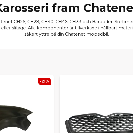
Karosseri fram Chatene
hatenet CH26, CH28, CH40, CH46, CH33 och Barooder. Sortiment
r eller slitage. Alla komponenter är tillverkade i hållbart mat
säkert yttre på din Chatenet mopedbil.
-21%