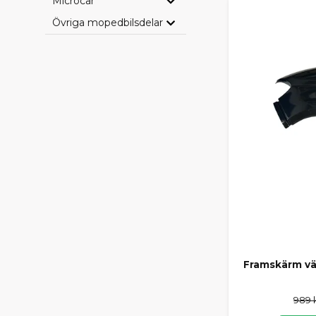
Microcar
Övriga mopedbilsdelar
Framskärm vä
989 