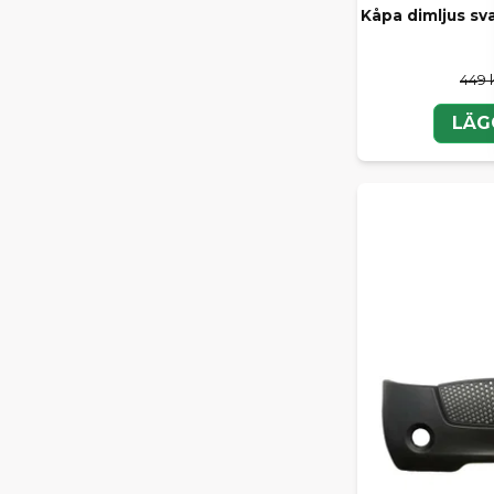
Kåpa dimljus sv
449 
LÄG