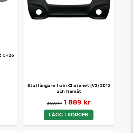
et CH26
Stötfångare fram Chatenet (V2) 2012
och framåt
1 889 kr
2 899 kr
LÄGG I KORGEN