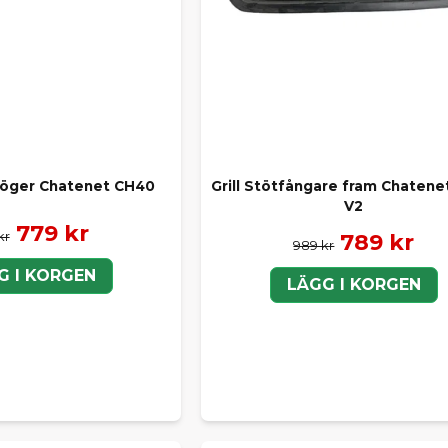
öger Chatenet CH40
Grill Stötfångare fram Chaten
V2
779 kr
kr
789 kr
989 kr
G I KORGEN
LÄGG I KORGEN