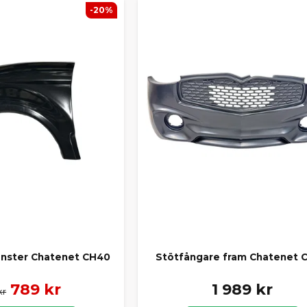
-20%
nster Chatenet CH40
Stötfångare fram Chatenet 
789 kr
1 989 kr
kr