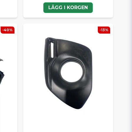
LÄGG I KORGEN
-40%
-13%