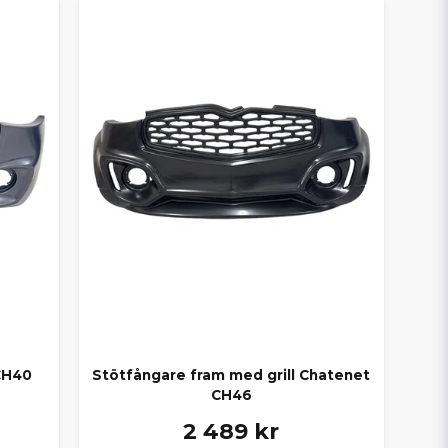
CH40
Stötfångare fram med grill Chatenet
CH46
2 489 kr