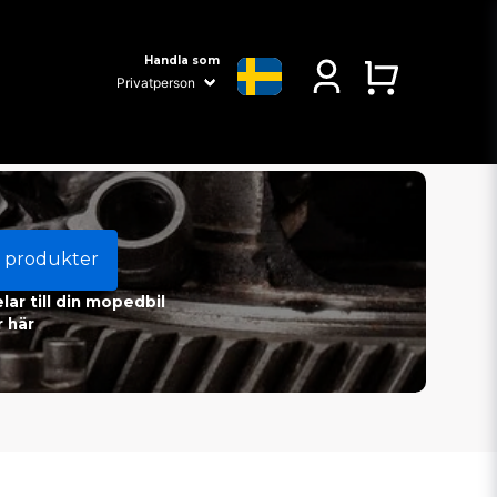
Handla som
 produkter
ar till din mopedbil
 här