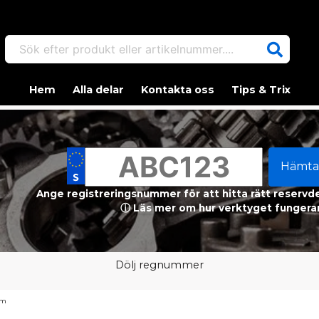
Sök efter produkt eller artikelnummer....
Hem
Alla delar
Kontakta oss
Tips & Trix
Hämta
Ange registreringsnummer för att hitta rätt reservdel
ⓘ Läs mer om hur verktyget fungerar
Dölj regnummer
am