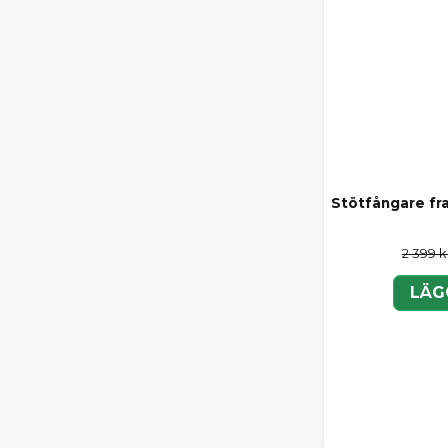
Stötfångare fr
2 399 k
LÄG