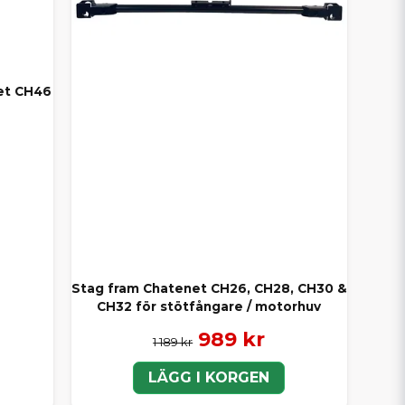
et CH46
Stag fram Chatenet CH26, CH28, CH30 &
CH32 för stötfångare / motorhuv
989 kr
1 189 kr
LÄGG I KORGEN