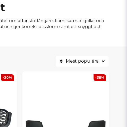
t
et omfattar stötfångare, framskärmar, grillar och
erial och ger korrekt passform samt ett snyggt och
Mest populära
-20%
-35%