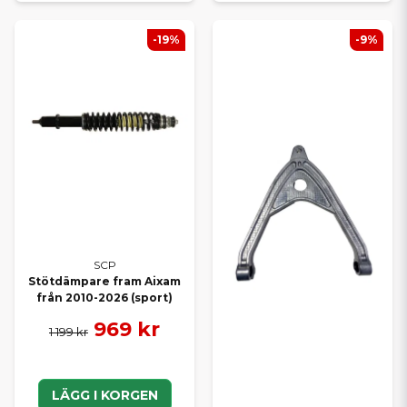
-19%
-9%
SCP
Stötdämpare fram Aixam
från 2010-2026 (sport)
969 kr
1 199 kr
LÄGG I KORGEN