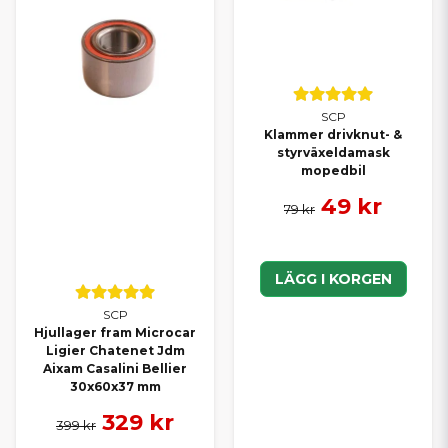
SCP
Klammer drivknut- &
styrväxeldamask
mopedbil
49 kr
79 kr
LÄGG I KORGEN
SCP
Hjullager fram Microcar
Ligier Chatenet Jdm
Aixam Casalini Bellier
30x60x37 mm
329 kr
399 kr