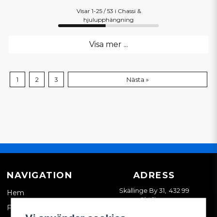
Visar 1-25 / 53 i Chassi &
hjulupphängning
Visa mer ...
1
2
3
Nästa »
NAVIGATION
ADRESS
Skällinge By 31, 432 99
Hem
Skällinge
Företagskund