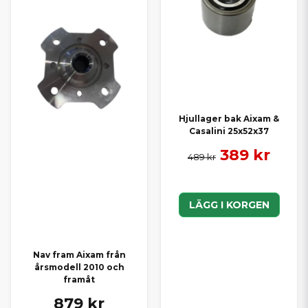
Hjullager bak Aixam &
Casalini 25x52x37
389 kr
489 kr
LÄGG I KORGEN
Nav fram Aixam från
årsmodell 2010 och
framåt
879 kr