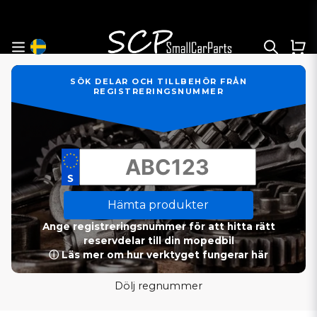
SÖK DELAR OCH TILLBEHÖR FRÅN
REGISTRERINGSNUMMER
Hämta produkter
Ange registreringsnummer för att hitta rätt
reservdelar till din mopedbil
ⓘ Läs mer om hur verktyget fungerar här
Dölj regnummer