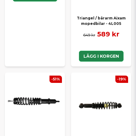
Triangel / bärarm Aixam
mopedbilar - 4L005
589 kr
649 kr
LÄGG I KORGEN
-51%
-19%