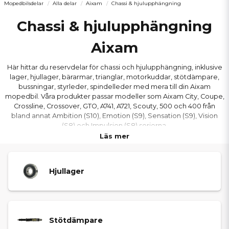
Mopedbilsdelar
Alla delar
Aixam
Chassi & hjulupphängning
Chassi & hjulupphängning
Aixam
Här hittar du reservdelar för chassi och hjulupphängning, inklusive
lager, hjullager, bärarmar, trianglar, motorkuddar, stötdämpare,
bussningar, styrleder, spindelleder med mera till din Aixam
mopedbil. Våra produkter passar modeller som Aixam City, Coupe,
Crossline, Crossover, GTO, A741, A721, Scouty, 500 och 400 från
bland annat Ambition (S10), Emotion (S9), Sensation (S9), Vision
(S8) och Impulsion (S8) serierna.
Läs mer
Hjullager
Stötdämpare