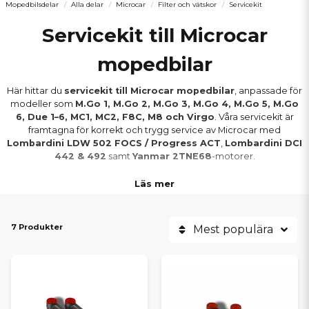
Mopedbilsdelar
Alla delar
Microcar
Filter och vätskor
Servicekit
Servicekit till Microcar
mopedbilar
Här hittar du
servicekit till Microcar mopedbilar
, anpassade för
modeller som
M.Go 1, M.Go 2, M.Go 3, M.Go 4, M.Go 5, M.Go
6, Due 1–6, MC1, MC2, F8C, M8 och Virgo
. Våra servicekit är
framtagna för korrekt och trygg service av Microcar med
Lombardini LDW 502 FOCS / Progress ACT
,
Lombardini DCI
442 & 492
samt
Yanmar 2TNE68
-motorer.
Läs mer
Sortimentet innehåller både
originalservicekit
och
prisvärda
alternativ (ej original)
, noggrant sammansatta för att säkerställa
rätt passform, korrekt filtrering och rätt oljespecifikation vid
7 Produkter
service.
Mest populära
VAD INGÅR I ETT SERVICEKIT
TILL MICROCAR?