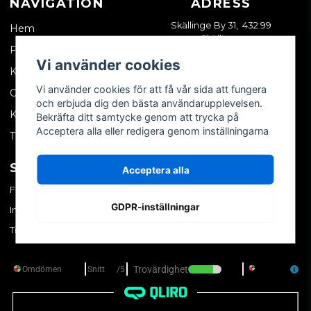
NAVIGATION
ADRESS
Skällinge By 31, 432 99
Hem
Skällinge
Företagskund
Vi använder cookies
Kontakta oss
Vi använder cookies för att få vår sida att fungera
Om oss
och erbjuda dig den bästa användarupplevelsen.
Köpvillkor
Bekräfta ditt samtycke genom att trycka på
Acceptera alla eller redigera genom inställningarna
Tips & trix
SOCIALA MEDIER
MITT KONTO
Acceptera alla
Facebook
Logga in
GDPR-inställningar
Instagram
Skapa konto
TikTok
Glömt ditt lösenord?