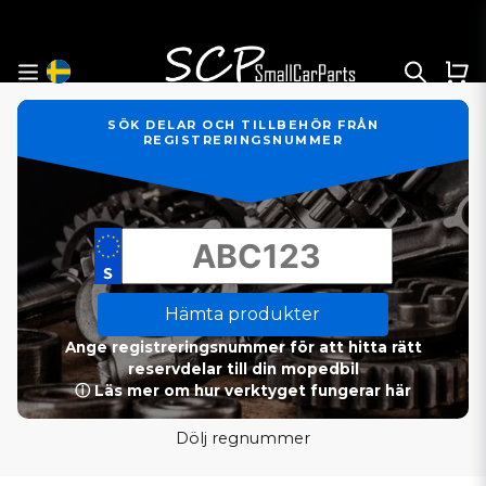
SÖK DELAR OCH TILLBEHÖR FRÅN
REGISTRERINGSNUMMER
Hämta produkter
Ange registreringsnummer för att hitta rätt
reservdelar till din mopedbil
ⓘ Läs mer om hur verktyget fungerar här
Dölj regnummer