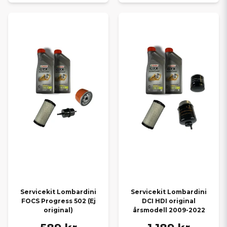
För Microcar med
Yanmar 2TNE68
erbjuder vi både
originalservicekit
och
ej original
, anpassade efter Yanmar-
motorns krav på filtrering och motorolja.
REGELBUNDEN SERVICE AV
MICROCAR MOPEDBIL
Regelbunden
service av din Microcar mopedbil
förbättrar
driftsäkerheten, minskar slitage och bidrar till jämn motorgång.
Med rätt servicekit säkerställer du trygg drift, optimal prestanda
och lång livslängd.
Servicekit Lombardini
Servicekit Lombardini
FOCS Progress 502 (Ej
DCI HDI original
original)
årsmodell 2009-2022