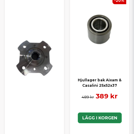
-20%
Hjullager bak Aixam &
Casalini 25x52x37
389 kr
489 kr
LÄGG I KORGEN