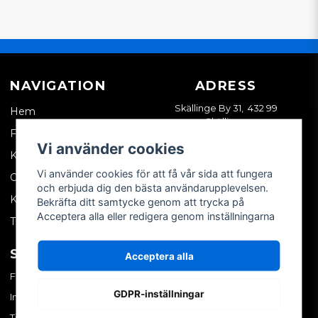
NAVIGATION
ADRESS
Skällinge By 31, 432 99
Hem
Skällinge
Företagskund
Vi använder cookies
Kontakta oss
Vi använder cookies för att få vår sida att fungera
Om oss
och erbjuda dig den bästa användarupplevelsen.
Köpvillkor
Bekräfta ditt samtycke genom att trycka på
Acceptera alla eller redigera genom inställningarna
Tips & trix
SOCIALA MEDIER
MITT KONTO
Acceptera alla
Facebook
Logga in
GDPR-inställningar
Instagram
Skapa konto
TikTok