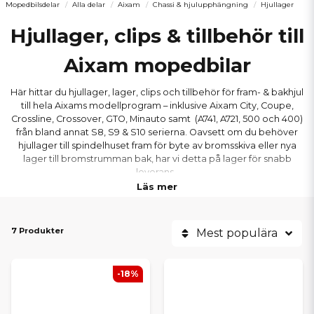
Mopedbilsdelar
Alla delar
Aixam
Chassi & hjulupphängning
Hjullager
Hjullager, clips & tillbehör till
Aixam mopedbilar
Här hittar du hjullager, lager, clips och tillbehör för fram- & bakhjul
till hela Aixams modellprogram – inklusive Aixam City, Coupe,
Crossline, Crossover, GTO, Minauto samt (A741, A721, 500 och 400)
från bland annat S8, S9 & S10 serierna. Oavsett om du behöver
hjullager till spindelhuset fram för byte av bromsskiva eller nya
lager till bromstrumman bak, har vi detta på lager för snabb
leverans.
Läs mer
7 Produkter
Mest populära
-18%