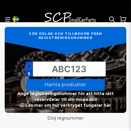
SÖK DELAR OCH TILLBEHÖR FRÅN
REGISTRERINGSNUMMER
Hämta produkter
Ange registreringsnummer för att hitta rätt
reservdelar till din mopedbil
ⓘ Läs mer om hur verktyget fungerar här
Dölj regnummer