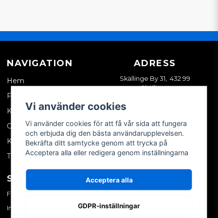
NAVIGATION
ADRESS
Skällinge By 31, 432 99
Hem
Skällinge
Företagskund
Vi använder cookies
Kontakta oss
Vi använder cookies för att få vår sida att fungera
Om oss
och erbjuda dig den bästa användarupplevelsen.
Köpvillkor
Bekräfta ditt samtycke genom att trycka på
Acceptera alla eller redigera genom inställningarna
Tips & trix
SOCIALA MEDIER
MITT KONTO
Acceptera alla
Facebook
Logga in
GDPR-inställningar
Instagram
Skapa konto