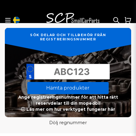
SÖK DELAR OCH TILLBEHÖR FRÅN
REGISTRERINGSNUMMER
Hämta produkter
Ange registreringsnummer för att hitta rätt
reservdelar till din mopedbil
ⓘ Läs mer om hur verktyget fungerar här
Dölj regnummer