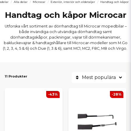
sdelar
Alla delar
Microcar
Exteriör, interiör och eldetaljer
Handtag och kåpor
Handtag och kåpor Microcar
Utforska vårt sortiment av dörrhandtag till Microcar mopedbilar –
både invändiga och utvändiga dörrhandtag samt
dörrhandtagskåpor, packningar, vajrar till dörrmekanismer,
bakluckevajrar & handtagshållare till Microcar-modeller som M.Go
(1, 2, 3, 4, 5 & 6) och Due (1, 3 & 6), samt MC1, MC2, F8C, M8 och Virgo.
11 Produkter
Mest populära
-43%
-28%