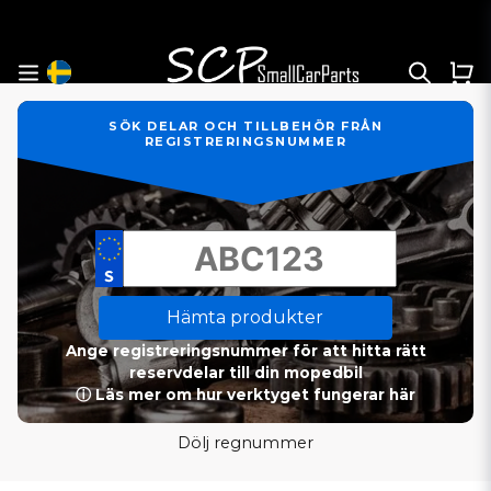
SÖK DELAR OCH TILLBEHÖR FRÅN
REGISTRERINGSNUMMER
Hämta produkter
Ange registreringsnummer för att hitta rätt
reservdelar till din mopedbil
ⓘ Läs mer om hur verktyget fungerar här
Dölj regnummer