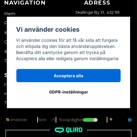
NAVIGATION
ADRESS
Skällinge By 31, 432 99
Hem
Skällinge
Företagskund
Vi använder cookies
Kontakta oss
Vi använder cookies för att få vår sida att fungera
Om oss
och erbjuda dig den bästa användarupplevelsen.
Köpvillkor
Bekräfta ditt samtycke genom att trycka på
Acceptera alla eller redigera genom inställningarna
Tips & trix
SOCIALA MEDIER
MITT KONTO
Acceptera alla
Facebook
Logga in
GDPR-inställningar
Instagram
Skapa konto
TikTok
Glömt ditt lösenord?