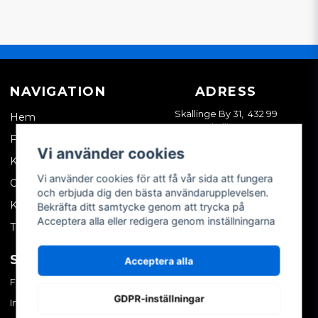
NAVIGATION
ADRESS
Skällinge By 31, 432 99
Hem
Skällinge
Företagskund
Vi använder cookies
Kontakta oss
Vi använder cookies för att få vår sida att fungera
Om oss
och erbjuda dig den bästa användarupplevelsen.
Köpvillkor
Bekräfta ditt samtycke genom att trycka på
Acceptera alla eller redigera genom inställningarna
Tips & trix
SOCIALA MEDIER
MITT KONTO
Acceptera alla
Facebook
Logga in
GDPR-inställningar
Instagram
Skapa konto