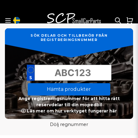
SÖK DELAR OCH TILLBEHÖR FRÅN
REGISTRERINGSNUMMER
Hämta produkter
Ange registreringsnummer för att hitta rätt
reservdelar till din mopedbil
ⓘ Läs mer om hur verktyget fungerar här
Dölj regnummer