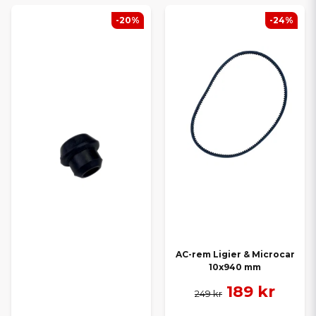
-20%
-24%
AC-rem Ligier & Microcar
10x940 mm
189 kr
249 kr