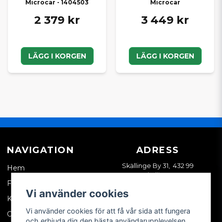
Microcar - 1404503
Microcar
2 379 kr
3 449 kr
LÄGG I KORGEN
LÄGG I KORGEN
NAVIGATION
ADRESS
Skällinge By 31, 432 99
Hem
Skällinge
Företagskund
Vi använder cookies
Kontakta oss
Vi använder cookies för att få vår sida att fungera
Om oss
och erbjuda dig den bästa användarupplevelsen.