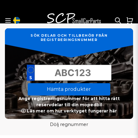
SÖK DELAR OCH TILLBEHÖR FRÅN
REGISTRERINGSNUMMER
Hämta produkter
Ange registreringsnummer för att hitta rätt
reservdelar till din mopedbil
ⓘ Läs mer om hur verktyget fungerar här
Dölj regnummer