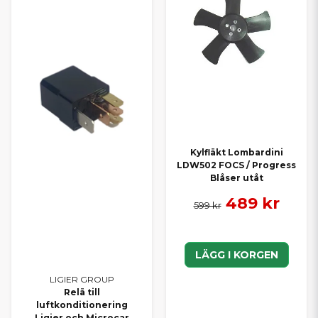
Kylfläkt Lombardini
LDW502 FOCS / Progress
Blåser utåt
489 kr
599 kr
LÄGG I KORGEN
LIGIER GROUP
Relä till
luftkonditionering
Ligier och Microcar