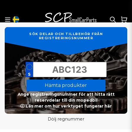
SÖK DELAR OCH TILLBEHÖR FRÅN
REGISTRERINGSNUMMER
Hämta produkter
Ange registreringsnummer för att hitta rätt
reservdelar till din mopedbil
ⓘ Läs mer om hur verktyget fungerar här
Dölj regnummer