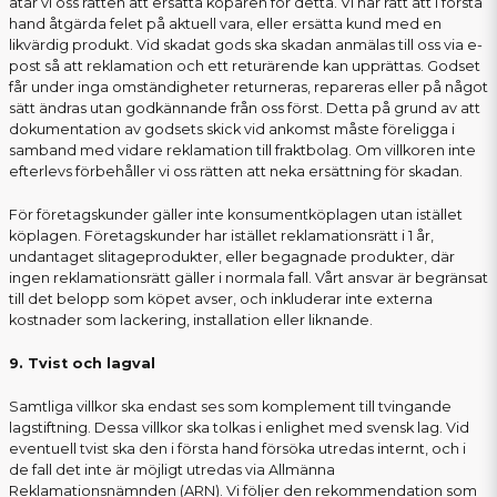
åtar vi oss rätten att ersätta köparen för detta. Vi har rätt att i första
hand åtgärda felet på aktuell vara, eller ersätta kund med en
likvärdig produkt. Vid skadat gods ska skadan anmälas till oss via e-
post så att reklamation och ett returärende kan upprättas. Godset
får under inga omständigheter returneras, repareras eller på något
sätt ändras utan godkännande från oss först. Detta på grund av att
dokumentation av godsets skick vid ankomst måste föreligga i
samband med vidare reklamation till fraktbolag. Om villkoren inte
efterlevs förbehåller vi oss rätten att neka ersättning för skadan.
För företagskunder gäller inte konsumentköplagen utan istället
köplagen. Företagskunder har istället reklamationsrätt i 1 år,
undantaget slitageprodukter, eller begagnade produkter, där
ingen reklamationsrätt gäller i normala fall. Vårt ansvar är begränsat
till det belopp som köpet avser, och inkluderar inte externa
kostnader som lackering, installation eller liknande.
9. Tvist och lagval
Samtliga villkor ska endast ses som komplement till tvingande
lagstiftning. Dessa villkor ska tolkas i enlighet med svensk lag. Vid
eventuell tvist ska den i första hand försöka utredas internt, och i
de fall det inte är möjligt utredas via Allmänna
Reklamationsnämnden (ARN). Vi följer den rekommendation som