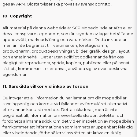
ges av ARN. Olösta tvister ska prövas av svensk domstol.
10. Copyright
Allt material på denna webbsida är SCP Mopedbilsdelar AB:s eller
dess licensgivares egendom, som är skyddad av lagar beträffande
upphovsrätt, marknadsföring och varumärken. Detta inkluderar,
men är inte begränsat till, varumärken, företagsnamn,
produktnamn, produktbeskrivningar, bilder, grafik, design, layout
och annat innehåll. Det är utan skriftligt godkännande från oss
olagligt att reproducera, sprida, kopiera, publicera eller på annat
sätt att, kommersiellt eller privat, använda sig av ovan beskrivna
egendomar.
11. Särskilda villkor vid inköp av fordon
Du intygar att all information du har lämnat om din mopedbil är
sanningsenlig och korrekt vid ifyllandet av formuläret alternativt
efter annan kontakt med oss. Detta inkluderar, men är inte
begränsat till, information om eventuella skador, defekter och
fordonets allmänna skick. Om det vid en inspektion av mopedbilen
framkommer att informationen som lämnats är uppenbart felaktig
eller vilseledande, förbehåller vi oss rätten att kräva en skälig