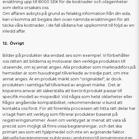
ersättning upp till 8000 SEK för de kostnader och olägenheter
som detta orsakats oss.
Om affären avbryts på grund av felaktig information från din sida,
kan vi komma att begära den ovan nämnda ersättningen för att
täcka våra kostnader, i de fall sådana har uppkommit till följd av en
inledd affär.
12. Övrigt
Bilder på produkter ska endast ses som exempel. Vi förbehåller
oss rätten att bilderna ej motsvarar den verkliga produkten till
utseende, om ej annat anges. Alla produkter som marknadsförs på
hemsidan är som huvudregel tillverkade av tredje part, om inte
annat anges. Är en produkt märkt som "originaldel", är dock
produkten i samtliga fall tillverkad av angivet märke. Det är
köparens ansvar att säkerställa att berörd produkt passar till
specifik modell av mopedbil. Vid några som helst oklarheter eller
frågor angående kompatibilitet, rekommenderar vi kund att
kontakta oss först. För att förenkla processen att hitta rätt delar har
vi tagit fram ett verktyg som filtrerar produkter baserat på
registreringsnummer. Även om verktyget är menat att vara så
precist som möjligt så finns vissa begränsningar, och det ska
primärt ses som ett hjälpmedel och inte en avgörande faktor.
Aktuella begränsningar publiceras i anslutning till inmatningsrutan