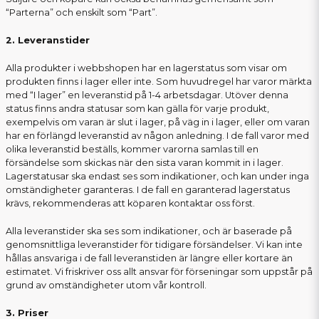
“Parterna” och enskilt som “Part”.
2. Leveranstider
Alla produkter i webbshopen har en lagerstatus som visar om
produkten finns i lager eller inte. Som huvudregel har varor märkta
med “I lager” en leveranstid på 1-4 arbetsdagar. Utöver denna
status finns andra statusar som kan gälla för varje produkt,
exempelvis om varan är slut i lager, på väg in i lager, eller om varan
har en förlängd leveranstid av någon anledning. I de fall varor med
olika leveranstid beställs, kommer varorna samlas till en
försändelse som skickas när den sista varan kommit in i lager.
Lagerstatusar ska endast ses som indikationer, och kan under inga
omständigheter garanteras. I de fall en garanterad lagerstatus
krävs, rekommenderas att köparen kontaktar oss först.
Alla leveranstider ska ses som indikationer, och är baserade på
genomsnittliga leveranstider för tidigare försändelser. Vi kan inte
hållas ansvariga i de fall leveranstiden är längre eller kortare än
estimatet. Vi friskriver oss allt ansvar för förseningar som uppstår på
grund av omständigheter utom vår kontroll.
3. Priser