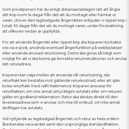
Som privatperson har du enligt distansavtalslagen rätt att ångra
ditt köp inom 14 dagar från det att du mottagit eller hämtat ut
varan. Utöver den lagstadgade ångerrätten erbjuder vi öppet köp i
totalt 30 dagar från det att du mottagit varan, under förutsättning
att villkoren nedan är uppfyllda.
För att använda ångerrätt eller öppet köp ska köparen kontakta
oss via e-post, använda eventuell ångerfunktion på webbplatsen
eller använda anvisad returlösning. Detta ska göras så tidigt som
möjligt för att vi ska kunna ge korrekta returinstruktioner och anvisa
rätt returadress.
Köparen kan välja mellan att använda vår returlösning, där
returfrakt kan beställas mot gällande returkostnad, eller att själv
boka returfrakt med valfri fraktmetod. Köparen ansvarar för
returfrakten, om inte annat uttryckligen avtalats eller om returen
gäller en godkänd reklamation. Retur ska skickas direkt till den
leveransadress som vi anvisar och inte till ombud, om inte annat
skriftligen har avtalats.
Vid nyttjande av lagstadgad ångerrätt och retur av hela ordern
återbetalas varuvärdet samt den ursprungliga standardfrakten.