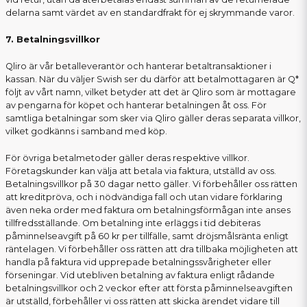
delarna samt värdet av en standardfrakt för ej skrymmande varor.
7. Betalningsvillkor
Qliro är vår betalleverantör och hanterar betaltransaktioner i
kassan. När du väljer Swish ser du därför att betalmottagaren är Q*
följt av vårt namn, vilket betyder att det är Qliro som är mottagare
av pengarna för köpet och hanterar betalningen åt oss. För
samtliga betalningar som sker via Qliro gäller deras separata villkor,
vilket godkänns i samband med köp.
För övriga betalmetoder gäller deras respektive villkor.
Företagskunder kan välja att betala via faktura, utställd av oss.
Betalningsvillkor på 30 dagar netto gäller. Vi förbehåller oss rätten
att kreditpröva, och i nödvändiga fall och utan vidare förklaring
även neka order med faktura om betalningsförmågan inte anses
tillfredsställande. Om betalning inte erläggs i tid debiteras
påminnelseavgift på 60 kr per tillfälle, samt dröjsmålsränta enligt
räntelagen. Vi förbehåller oss rätten att dra tillbaka möjligheten att
handla på faktura vid upprepade betalningssvårigheter eller
förseningar. Vid utebliven betalning av faktura enligt rådande
betalningsvillkor och 2 veckor efter att första påminnelseavgiften
är utställd, förbehåller vi oss rätten att skicka ärendet vidare till