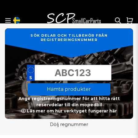
SÖK DELAR OCH TILLBEHÖR FRÅN
REGISTRERINGSNUMMER
Hämta produkter
Ange registreringsnummer för att hitta rätt
reservdelar till din mopedbil
ⓘ Läs mer om hur verktyget fungerar här
Dölj regnummer