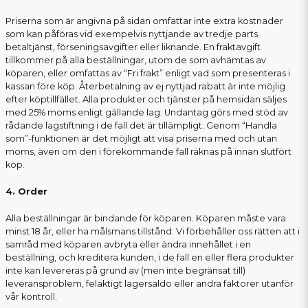
Priserna som är angivna på sidan omfattar inte extra kostnader
som kan påföras vid exempelvis nyttjande av tredje parts
betaltjänst, förseningsavgifter eller liknande. En fraktavgift
tillkommer på alla beställningar, utom de som avhämtas av
köparen, eller omfattas av “Fri frakt” enligt vad som presenteras i
kassan före köp. Återbetalning av ej nyttjad rabatt är inte möjlig
efter köptillfället. Alla produkter och tjänster på hemsidan säljes
med 25% moms enligt gällande lag. Undantag görs med stöd av
rådande lagstiftning i de fall det är tillämpligt. Genom “Handla
som”-funktionen är det möjligt att visa priserna med och utan
moms, även om den i förekommande fall räknas på innan slutfört
köp.
4. Order
Alla beställningar är bindande för köparen. Köparen måste vara
minst 18 år, eller ha målsmans tillstånd. Vi förbehåller oss rätten att i
samråd med köparen avbryta eller ändra innehållet i en
beställning, och kreditera kunden, i de fall en eller flera produkter
inte kan levereras på grund av (men inte begränsat till)
leveransproblem, felaktigt lagersaldo eller andra faktorer utanför
vår kontroll.