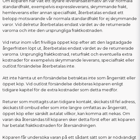
Om köparen har valt ett dyrare leveransalternativ än vår normala
standardfrakt, exempelvis expressleverans, skrymmande frakt,
hemleverans eller annan specialfrakt, återbetalas endast ett
belopp motsvarande vår normala standardfrakt för ej skrymmande
varor. Vid delretur återbetalas endast värdet av de returnerade
varorna och inte den ursprungliga fraktkostnaden.
Vid retur inom vårt frivilliga öppet köp efter att den lagstadgade
ångerfristen löpt ut, återbetalas endast värdet av de returnerade
varorna. Ursprunglig fraktkostnad, returfrakt och eventuella extra
kostnader för exempelvis skrymmande leverans, specialfrakt eller
outlöst försändelse återbetalas inte.
Att inte hämta ut en försändelse betraktas inte som ångerrätt eller
öppet köp. Vid outlöst försändelse debiteras köparen enligt
tidigare kapitel för de extra kostnader som detta medför.
Returer som mottagits utan tidigare kontakt, skickats till fel adress,
skickats till ombud eller som inte längre omfattas av ångerrätt,
öppet köp eller särskilt avtalat villkor, kan komma att nekas. Om
varan ska återsändas till köparen sker detta först efter att köparen
har betalat fraktkostnaden för återsändningen.
Köparen får undersöka varan på ett sådant sätt som är nödvändigt