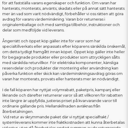
för att fastställa varans egenskaper och funktion. Om varan har
hanterats, monterats, använts, skadats eller på annat sätt hanterats
mer än vad som varit nödvändigt, förbehåller vi oss rätten att göra
avdrag för varans värdeminskning. Varan bör returneras i
originalemballage och med samtliga tillbehör, instruktioner och
delar som medföljde vid leverans.
Ångerrätt och öppet köp gäller inte för varor som har
specialtillverkats eller anpassats efter köparens särskilda önskemål,
om detta tydligt framgått innan köpet. Öppet köp gäller inte heller
för begagnade produkter eller produkter som uttryckligen sålts
med särskilda returvillkor. För elektriska komponenter, känsliga
reservdelar och produkter där montering eller användning kan
påverka funktion eller skick kan värdeminskningsavdrag göras om
varan har monterats, provats eller hanterats mer än nödvändigt.
I de fall köparen har nyttjat volymrabatt, paketpris, kampanj eller
liknande och därefter returnerar varor så att villkoren för rabatten
inte längre är uppfyllda, justeras priset på kvarvarande varor till
ordinarie gällande pris. Mellanskillnaden avräknas från
återbetalningen.
Vid retur av skrymmande paket där vi nyttjat specialfrakt /
systemleverans kommer inte fraktkostnaden att kunna återbetalas
vid retur, utan då återbetalas endast summan av de returnerade