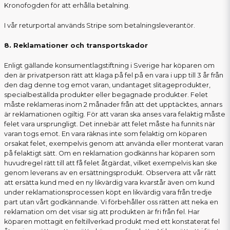
Kronofogden för att erhålla betalning.
I vår returportal används Stripe som betalningsleverantör.
8. Reklamationer och transportskador
Enligt gällande konsumentlagstiftning i Sverige har köparen om
den är privatperson rätt att klaga på fel på en vara i upp till 3 år från
den dag denne tog emot varan, undantaget slitageprodukter,
specialbeställda produkter eller begagnade produkter. Felet
måste reklameras inom 2 månader från att det upptäcktes, annars
är reklamationen ogiltig. För att varan ska anses vara felaktig måste
felet vara ursprungligt. Det innebär att felet måste ha funnits när
varan togs emot. En vara räknas inte som felaktig om köparen
orsakat felet, exempelvis genom att använda eller monterat varan
på felaktigt sätt. Om en reklamation godkänns har köparen som
huvudregel rätt till att få felet åtgärdat, vilket exempelvis kan ske
genom leverans av en ersättningsprodukt. Observera att vår rätt
att ersätta kund med en ny likvärdig vara kvarstår även om kund
under reklamationsprocessen köpt en likvärdig vara från tredje
part utan vårt godkännande. Vi förbehåller oss rätten att neka en
reklamation om det visar sig att produkten är fri från fel. Har
köparen mottagit en feltillverkad produkt med ett konstaterat fel