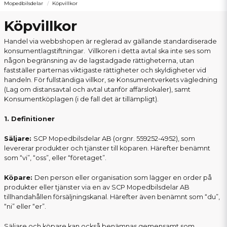
Mopedbilsdelar
Köpvillkor
Köpvillkor
Handel via webbshopen är reglerad av gällande standardiserade
konsumentlagstiftningar. Villkoren i detta avtal ska inte ses som
någon begränsning av de lagstadgade rättigheterna, utan
fastställer parternas viktigaste rättigheter och skyldigheter vid
handeln. För fullständiga villkor, se Konsumentverkets vägledning
(Lag om distansavtal och avtal utanför affärslokaler), samt
Konsumentköplagen (i de fall det är tillämpligt).
1. Definitioner
Säljare:
SCP Mopedbilsdelar AB (orgnr. 559252-4952), som
levererar produkter och tjänster till köparen. Härefter benämnt
som “vi”, “oss”, eller “företaget”.
Köpare:
Den person eller organisation som lägger en order på
produkter eller tjänster via en av SCP Mopedbilsdelar AB
tillhandahållen försäljningskanal. Härefter även benämnt som “du”,
“ni” eller “er”.
Säljare och köpare kan också benämnas gemensamt som