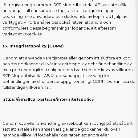
för registreringsnummer. SCP Mopedbilsdelar AB kan inte hållas
ansvariga i fall där kund inte tagit aktuella begränsningar i
beaktning före användare och slutförande av köp med hjälp av
verktyget. Vi förbehåller oss också rätten att ändra och
omformulera dessa begränsningar löpande, allt eftersom
verktyget utvecklas.
13. Integritetspolicy (GDPR)
Genom att använda våra tjänster eller genom att slutföra ett köp
hos oss godkänner du vår integritetspolicy och vår behandling av
dina personuppgifter i enlighet med vad som beskrivs av villkoren.
SCP Mopedbilsdelar AB är personuppgiftsansvarig för
behandlingen av dina personuppgifter enligt GDPR. Du kan läsa de
fullständiga villkoren här:
https://smallcarparts.se/integritetspolicy
Genom köp eller användning av webbutiken i övrigt på ett sådant
sätt att avtalen kan anses vara gällande godkänner du ovan
nämnda villkor. Vi förbehåller oss rätten att ändra eller