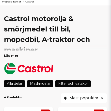
Mopedbilsdelar
Castrol
Castrol motorolja &
smörjmedel till bil,
mopedbil, A-traktor och
maskiner
Läs mer
SCP Mopedbilsdelar är stolta återförsäljare av
Castrols
marknadsledande sortiment av motoroljor och
smörjmedel
. Oavsett om du servar en bil, mopedbil, A-traktor
eller entreprenadmaskin hittar du rätt olja hos oss – alltid med
snabb leverans från lager.
Alla delar
Maskindelar
Filter och vätskor
Castrol har utvecklat högpresterande smörjmedel sedan 1899
och är idag ett av världens mest välkända varumärken inom
motorolja, växellådsolja, transmissionsolja och
4 Produkter
Mest populära
bromsvätska
. Produkterna är utvecklade för att ge maximalt
motorskydd, renare drift och längre livslängd – även under
krävande förhållanden.