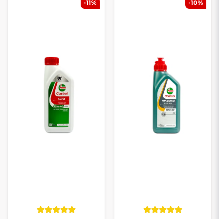
-11%
-10%
ANPASSAT FÖR MOPEDBILAR
OCH SMÅ DIESELMOTORER
Vi är specialister på reservdelar och serviceprodukter för
mopedbilar och erbjuder Castrol-oljor som passar motorer från:
Lombardini, Kohler, Kubota, Yanmar och Mitsubishi
. Rätt
olja är avgörande för smörjning, kylning och slitageskydd – och
minskar risken för dyra motorproblem.
Perfekt för både privatpersoner som servar själva och
verkstäder som vill använda kvalitetsprodukter med pålitlig
prestanda.
VÅRT SORTIMENT FRÅN
CASTROL
Motorolja (t.ex. 10W40, 5W-30, hel- och halvsyntet)
Växellådsolja & transmissionsolja
Bromsvätska (DOT 4 m.fl.)
Smörjmedel för daglig service och underhåll
Alla produkter är noggrant utvalda för att ge rätt viskositet, hög