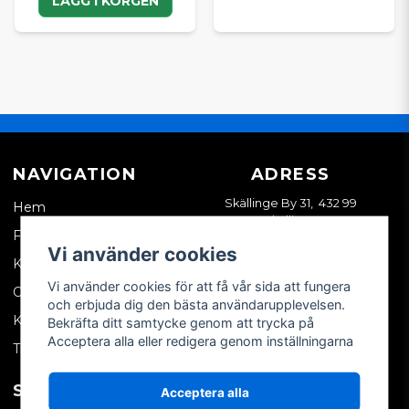
LÄGG I KORGEN
NAVIGATION
ADRESS
Skällinge By 31, 432 99
Hem
Skällinge
Företagskund
Vi använder cookies
Kontakta oss
Vi använder cookies för att få vår sida att fungera
Om oss
och erbjuda dig den bästa användarupplevelsen.
Köpvillkor
Bekräfta ditt samtycke genom att trycka på
Acceptera alla eller redigera genom inställningarna
Tips & trix
SOCIALA MEDIER
MITT KONTO
Acceptera alla