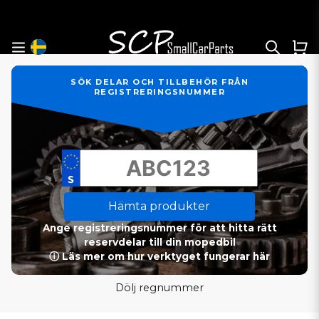
SÖK DELAR OCH TILLBEHÖR FRÅN
REGISTRERINGSNUMMER
Hämta produkter
Ange registreringsnummer för att hitta rätt
reservdelar till din mopedbil
ⓘ Läs mer om hur verktyget fungerar här
Dölj regnummer