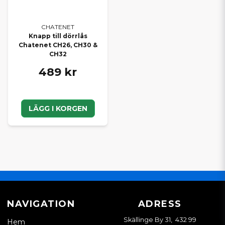
CHATENET
Knapp till dörrlås
Chatenet CH26, CH30 &
CH32
489 kr
LÄGG I KORGEN
NAVIGATION
ADRESS
Skällinge By 31, 432 99
Hem