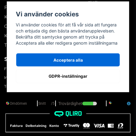
Skällinge
Företagskund
Vi använder cookies
Kontakta oss
Vi använder cookies för att få vår sida att fungera
Om oss
och erbjuda dig den bästa användarupplevelsen.
Köpvillkor
Bekräfta ditt samtycke genom att trycka på
Acceptera alla eller redigera genom inställningarna
Tips & trix
SOCIALA MEDIER
MITT KONTO
Acceptera alla
Facebook
Logga in
GDPR-inställningar
Instagram
Skapa konto
TikTok
Glömt ditt lösenord?