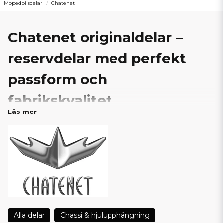
Mopedbilsdelar
Chatenet
Chatenet originaldelar –
reservdelar med perfekt
passform och
fabrikskvalitet
Läs mer
Hos SCP Mopedbilsdelar hittar du ett brett sortiment av
Chatenet originaldelar
till din mopedbil. Detta är reservdelar
som håller samma kvalitet, passform och standard som de delar
som monterades från fabrik – vilket ger trygg montering, lång
livslängd och maximal driftsäkerhet.
Vi erbjuder originalreservdelar till flera populära modeller såsom
Chatenet CH26, CH40, CH46, CH28, CH30, CH32
och fler.
Oavsett om du behöver delar till kaross, drivlina, bromsar,
elsystem eller interiör kan du lita på att du får rätt del direkt.
Alla delar
Chassi & hjulupphängning