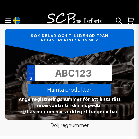
SÖK DELAR OCH TILLBEHÖR FRÅN
REGISTRERINGSNUMMER
Hämta produkter
Ange registreringsnummer för att hitta rätt
reservdelar till din mopedbil
ⓘ Läs mer om hur verktyget fungerar här
Dölj regnummer