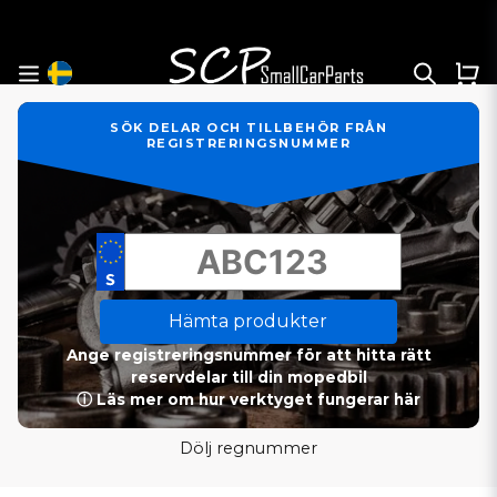
SÖK DELAR OCH TILLBEHÖR FRÅN
REGISTRERINGSNUMMER
Hämta produkter
Ange registreringsnummer för att hitta rätt
reservdelar till din mopedbil
ⓘ Läs mer om hur verktyget fungerar här
Dölj regnummer