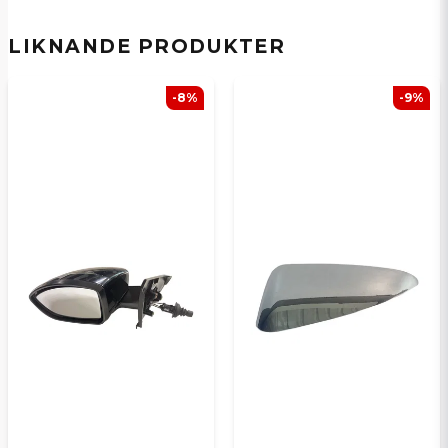
Ja, ni kan publicera min fråga
LIKNANDE PRODUKTER
-8%
-9%
Skicka en fråga