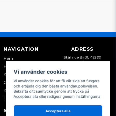
NAVIGATION
ADRESS
Skällinge By 31, 432 99
Hem
Skällinge
Företagskund
Vi använder cookies
Kontakta oss
Vi använder cookies för att få vår sida att fungera
Om oss
och erbjuda dig den bästa användarupplevelsen.
Köpvillkor
Bekräfta ditt samtycke genom att trycka på
Acceptera alla eller redigera genom inställningarna
Tips & trix
SOCIALA MEDIER
MITT KONTO
Acceptera alla