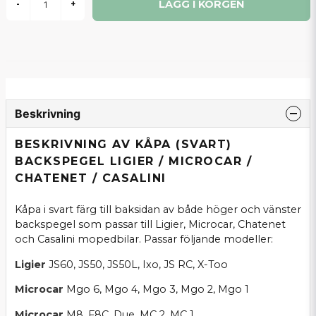
LÄGG I KORGEN
-
+
Beskrivning
BESKRIVNING AV KÅPA (SVART)
BACKSPEGEL LIGIER / MICROCAR /
CHATENET / CASALINI
Kåpa i svart färg till baksidan av både höger och vänster
backspegel som passar till Ligier, Microcar, Chatenet
och Casalini mopedbilar. Passar följande modeller:
Ligier
JS60, JS50, JS50L, Ixo, JS RC, X-Too
Microcar
Mgo 6, Mgo 4, Mgo 3, Mgo 2, Mgo 1
Microcar
M8, F8C, Due, MC 2, MC 1