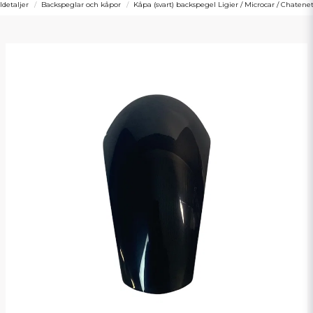
ldetaljer
Backspeglar och kåpor
Kåpa (svart) backspegel Ligier / Microcar / Chatenet