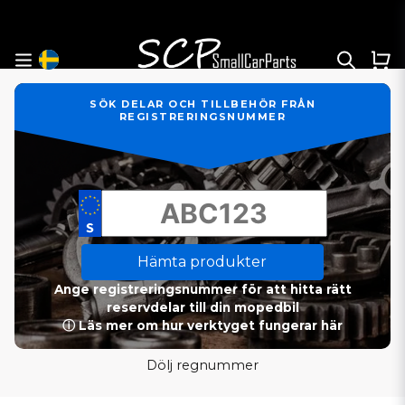
SÖK DELAR OCH TILLBEHÖR FRÅN
REGISTRERINGSNUMMER
Hämta produkter
Ange registreringsnummer för att hitta rätt
reservdelar till din mopedbil
ⓘ Läs mer om hur verktyget fungerar här
Dölj regnummer