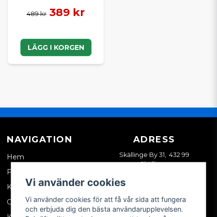
389 kr
489 kr
LÄGG I KORGEN
NAVIGATION
ADRESS
Skällinge By 31, 432 99
Hem
Skällinge
Företagskund
Vi använder cookies
Kontakta oss
Vi använder cookies för att få vår sida att fungera
Om oss
och erbjuda dig den bästa användarupplevelsen.