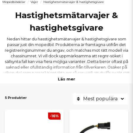
Mopedbilsdelar
Vajer
Hastighetsmätarvajer & hastighetsgivare
Hastighetsmätarvajer &
hastighetsgivare
Nedan hittar du hasstighetsmätarvajer & hastighetsgivare som
passar just din mopedbil. Produkterna är framtagna utifrån det
registreringsnummer du angav, och matchas mot rätt modell via
chassinumret. Vi vill dock uppmärksamma att regnr-söket i
sällsynta fall kan visa flera möjliga varianter. Detta beror oftast på
saknad eller ofullständig information från tillverkaren. Osäker på
vilken del som passar? Kontakta oss så ser vi till att du får exakt rätt
del till din mopedbil.
Läs mer
5 Produkter
Mest populära
-16%