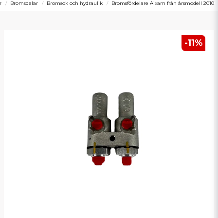
r
Bromsdelar
Bromsok och hydraulik
Bromsfördelare Aixam från årsmodell 2010
-
11
%