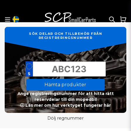
SÖK DELAR OCH TILLBEHÖR FRÅN
REGISTRERINGSNUMMER
Hämta produkter
Ange registreringsnummer för att hitta rätt
reservdelar till din mopedbil
ⓘ Läs mer om hur verktyget fungerar här
Dölj regnummer