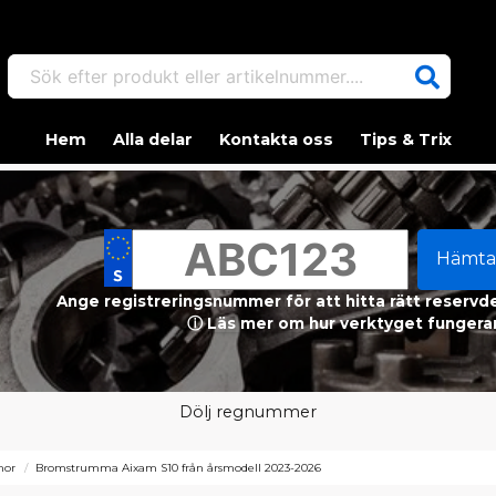
Sök efter produkt eller artikelnummer....
Hem
Alla delar
Kontakta oss
Tips & Trix
Hämta
Ange registreringsnummer för att hitta rätt reservdel
ⓘ Läs mer om hur verktyget fungerar
Dölj regnummer
mor
Bromstrumma Aixam S10 från årsmodell 2023-2026