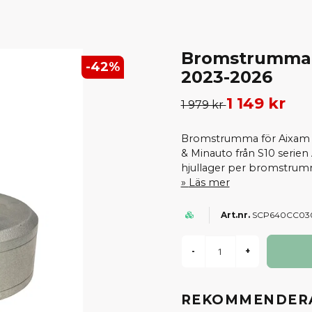
Bromstrumma A
-
42
%
2023-2026
1 149 kr
1 979 kr
Bromstrumma för Aixam m
& Minauto från S10 serien
hjullager per bromstrumm
Läs mer
SCP640CC03
-
+
REKOMMENDERA