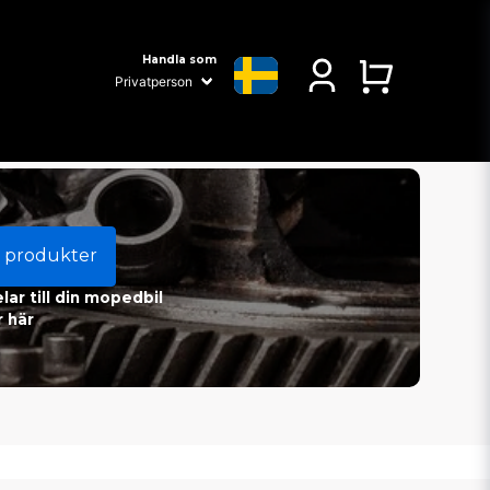
Handla som
 produkter
ar till din mopedbil
 här