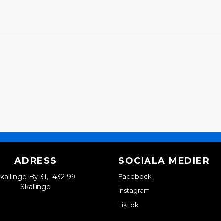
ADRESS
SOCIALA MEDIER
källinge By 31, 432 99
Facebook
Skällinge
Instagram
TikTok