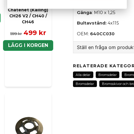
bromstrumman.
Bromsskiva fram
Chatenet (Kailing)
Gänga
: M10 x 1,25
CH26 V2 / CH40 /
CH46
Bultavstånd:
4x115
499 kr
599 kr
OEM:
640CC030
LÄGG I KORGEN
Ställ en fråga om produk
question
Fråga oss om denna pr
RELATERADE KATEGOR
Alla delar
Bromsdelar
Broms
Bromsdelar
Bromsskivor och b
name
Namn
Ja, ni kan publicera m