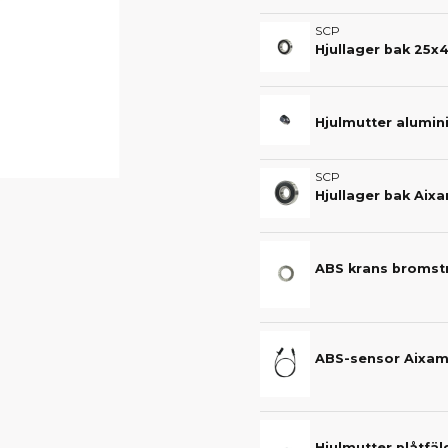
SCP
Hjullager bak 25x
Hjulmutter alumin
SCP
ABS krans broms
ABS-sensor Aixam
Hjulmutter plåtfä