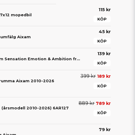
115 kr
47x12 mopedbil
KÖP
45 kr
iumfälg Aixam
KÖP
139 kr
Hjullager bak Aixam Sensation Emotion & Ambition från årsmodell 2016 510BF004
KÖP
399 kr
189 kr
trumma Aixam 2010-2026
KÖP
889 kr
789 kr
 (årsmodell 2010-2026) 6AR127
KÖP
79 kr
lg Aixam