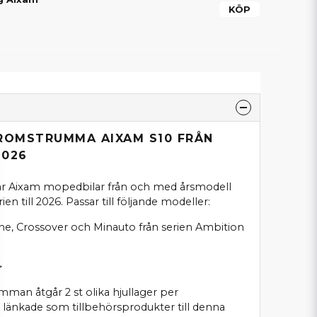
KÖP
BROMSTRUMMA AIXAM S10 FRÅN
2026
 Aixam mopedbilar från och med årsmodell
en till 2026. Passar till följande modeller:
ine, Crossover och Minauto från serien Ambition
s>
man åtgår 2 st olika hjullager per
änkade som tillbehörsprodukter till denna