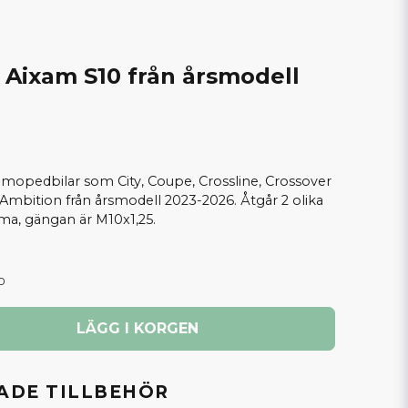
ixam S10 från årsmodell
opedbilar som City, Coupe, Crossline, Crossover
 Ambition från årsmodell 2023-2026. Åtgår 2 olika
a, gängan är M10x1,25.
0
LÄGG I KORGEN
DE TILLBEHÖR