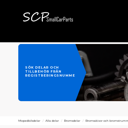
SÖK DELAR OCH
TILLBEHÖR FRÅN
REGISTRERINGSNUMMER
Mopedbilsdelar
Alla delar
Bromsdelar
Bromsskivor och bromstrum