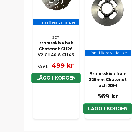
Finns i flera varianter
SCP
Bromsskiva bak
Chatenet CH26
Finns i flera varianter
V2,CH40 & CH46
499 kr
699 kr
Bromsskiva fram
LÄGG I KORGEN
225mm Chatenet
och JDM
569 kr
LÄGG I KORGEN