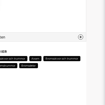
ten
odukt...
IER
skivor och trummor
Aixam
Bromsskivor och trummor
romstrummor
Bromsdelar
email
E-postadress
in fråga