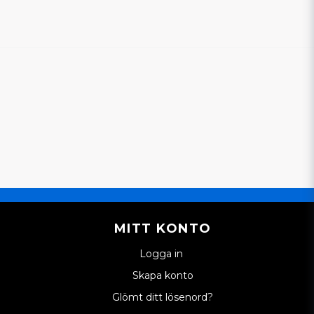
MITT KONTO
Logga in
Skapa konto
Glömt ditt lösenord?