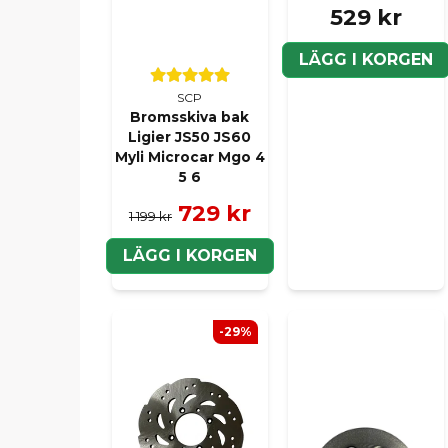
529 kr
LÄGG I KORGEN
SCP
Bromsskiva bak
Ligier JS50 JS60
Myli Microcar Mgo 4
5 6
729 kr
1 199 kr
LÄGG I KORGEN
-29%