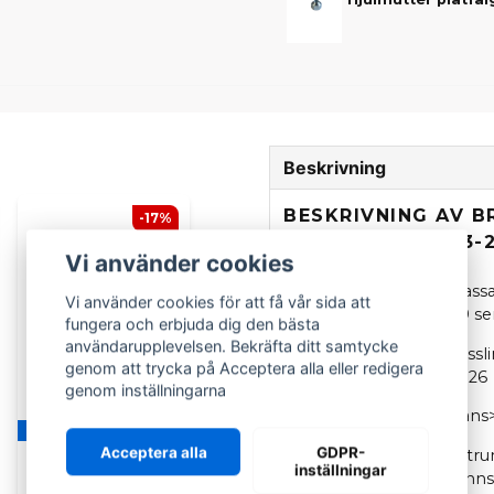
Beskrivning
BESKRIVNING AV 
-17%
ÅRSMODELL 2023-
Vi använder cookies
Bromstrumma som passar
Vi använder cookies för att få vår sida att
2023 från Ambition S10 seri
fungera och erbjuda dig den bästa
användarupplevelsen. Bekräfta ditt samtycke
Aixam
City, Coupe, Crossl
genom att trycka på Acceptera alla eller redigera
S10, årsmodell 2023-2026
genom inställningarna
Levereras utan ABS-kran
Finns i flera varianter
Acceptera alla
GDPR-
OBS:
Till denna bromstrum
inställningar
bromstrumma, som finns l
SCP