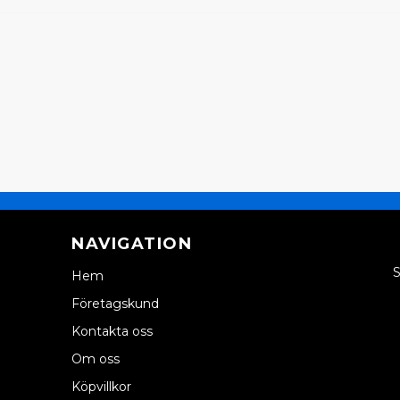
NAVIGATION
S
Hem
Företagskund
Kontakta oss
Om oss
Köpvillkor