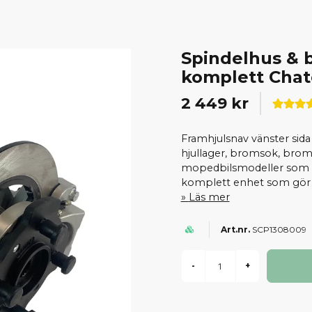
Spindelhus & 
komplett Chat
2 449 kr
Framhjulsnav vänster sida
hjullager, bromsok, broms
mopedbilsmodeller som 
komplett enhet som gör d
Läs mer
SCP1308009
-
+