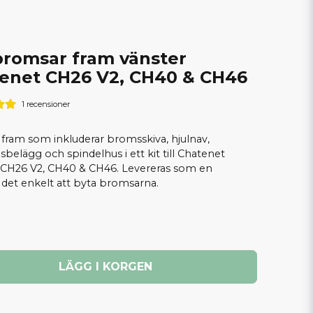
bromsar fram vänster
enet CH26 V2, CH40 & CH46
1 recensioner
 fram som inkluderar bromsskiva, hjulnav,
belägg och spindelhus i ett kit till Chatenet
CH26 V2, CH40 & CH46. Levereras som en
et enkelt att byta bromsarna.
LÄGG I KORGEN