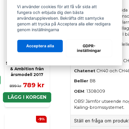
Vi använder cookies för att få vår sida att
Framhjulsnav vänster sid
fungera och erbjuda dig den bästa
hjulnav, hjullager, broms
användarupplevelsen. Bekräfta ditt samtycke
Chatenet modeller. Delar
genom att trycka på Acceptera alla eller redigera
ingen pressning av hjullag
genom inställningarna
delen passar perfekt till 
Passar till följande mode
Acceptera alla
GDPR-
bromssystemet:
inställningar
Ramben vänster
fram Aixam
Chatenet
CH26, CH28, CH
Sensation, Emotion
& Ambition från
Chatenet
CH40 och CH4
årsmodell 2017
Bellier
B8
789 kr
899 kr
OEM
: 1308009
LÄGG I KORGEN
OBS! Jämför utseende noga 
Kailing-bromssystemet.
-9%
Ställ en fråga om produk