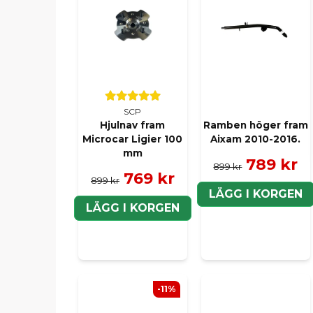
SCP
Hjulnav fram
Ramben höger fram
Microcar Ligier 100
Aixam 2010-2016.
mm
789 kr
899 kr
769 kr
899 kr
LÄGG I KORGEN
LÄGG I KORGEN
-11%