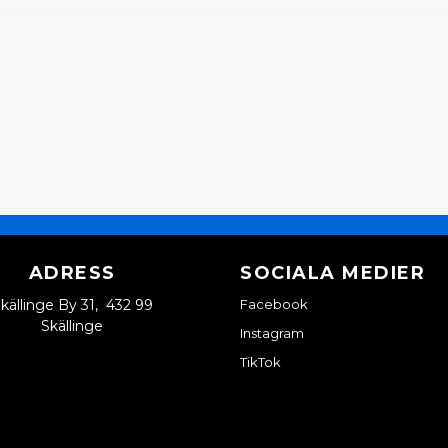
ADRESS
SOCIALA MEDIER
källinge By 31, 432 99
Facebook
Skällinge
Instagram
TikTok