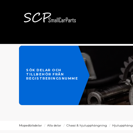
SÖK DELAR OCH
TILLBEHÖR FRÅN
REGISTRERINGSNUMMER
Mopedbilsdelar
Alla delar
Chassi & hjulupphängning
Hjulupphäng