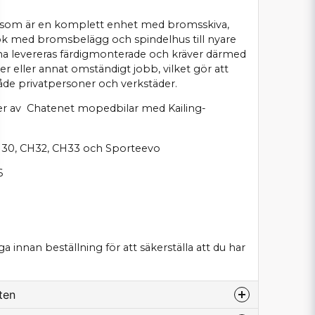
a som är en komplett enhet med bromsskiva,
ok med bromsbelägg och spindelhus till nyare
na levereras färdigmonterade och kräver därmed
er eller annat omständigt jobb, vilket gör att
både privatpersoner och verkstäder.
ller av Chatenet mopedbilar med Kailing-
30, CH32, CH33 och Sporteevo
6
innan beställning för att säkerställa att du har
ten