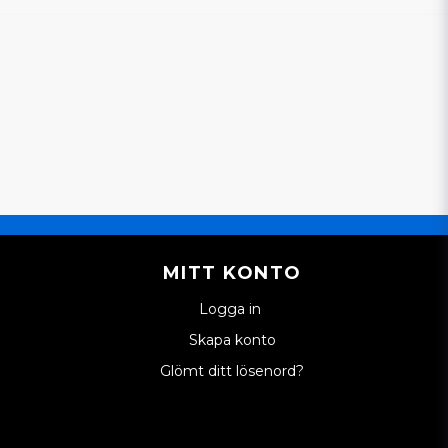
MITT KONTO
Logga in
Skapa konto
Glömt ditt lösenord?