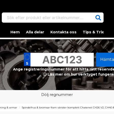
Sök efter produkt eller artikelnummer....
Hem
Alla delar
Kontakta oss
Tips & Trix
Hämta
Ange registreringsnummer för att hitta rätt reservdel
ⓘ Läs mer om hur verktyget fungerar
Dölj regnummer
ning & armar
Spindelhus & bromsar fram vänster komplett Chatenet CH26 V2, CH40 