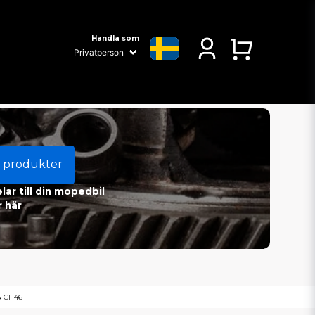
Handla som
 produkter
ar till din mopedbil
 här
& CH46