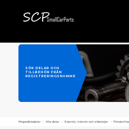
SÖK DELAR OCH
TILLBEHÖR FRÅN
REGISTRERINGSNUMMER
Mopedbilsdelar
Alla delar
Exteriör, interiör och eldetaljer
Fönsterhis