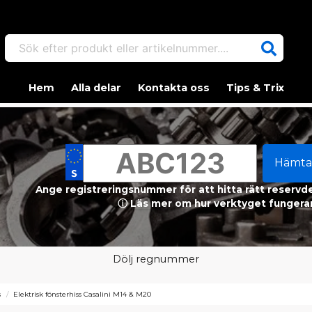
Sök efter produkt eller artikelnummer....
Hem
Alla delar
Kontakta oss
Tips & Trix
Hämta
Ange registreringsnummer för att hitta rätt reservdel
ⓘ Läs mer om hur verktyget fungerar
Dölj regnummer
s
Elektrisk fönsterhiss Casalini M14 & M20