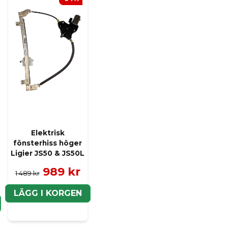
Ja, ni kan publicera m
Elektrisk
fönsterhiss höger
Ligier JS50 & JS50L
989 kr
1 489 kr
LÄGG I KORGEN