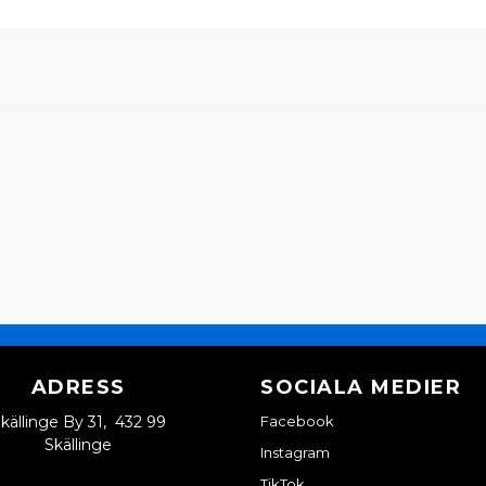
ADRESS
SOCIALA MEDIER
källinge By 31, 432 99
Facebook
Skällinge
Instagram
TikTok