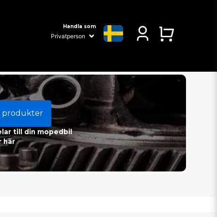
Handla som
 produkter
ar till din mopedbil
 här