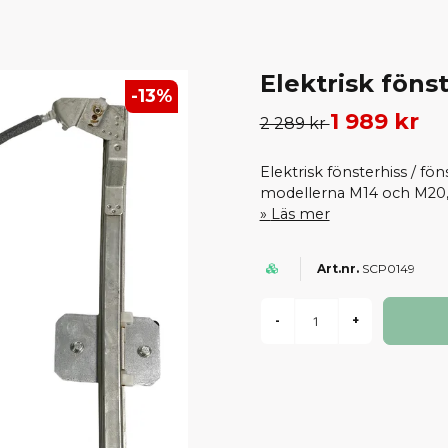
Elektrisk föns
-
13
%
1 989 kr
2 289 kr
Elektrisk fönsterhiss / fön
modellerna M14 och M20, v
Läs mer
SCP0149
-
+