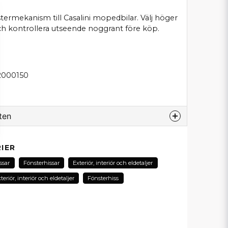
nstermekanism till Casalini mopedbilar. Välj höger
och kontrollera utseende noggrant före köp.
82000150
ten
odukt...
IER
ssar
Fönsterhissar
Exteriör, interiör och eldetaljer
teriör, interiör och eldetaljer
Fönsterhiss
email
E-postadress