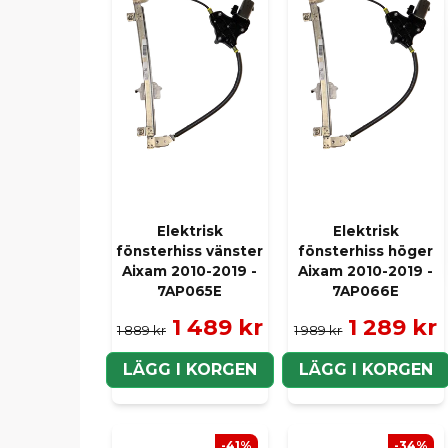
Elektrisk
Elektrisk
fönsterhiss vänster
fönsterhiss höger
Aixam 2010-2019 -
Aixam 2010-2019 -
7AP065E
7AP066E
1 489 kr
1 289 kr
1 889 kr
1 989 kr
LÄGG I KORGEN
LÄGG I KORGEN
-41%
-34%