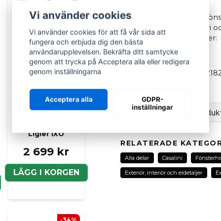
Vi använder cookies
Elektrisk fönsterhiss / fö
eller vänster sida nedan 
Vi använder cookies för att få vår sida att
Passar följande modeller:
fungera och erbjuda dig den bästa
användarupplevelsen. Bekräfta ditt samtycke
Casalini
M14 & M20
genom att trycka på Acceptera alla eller redigera
genom inställningarna
OEM
: F2182000149 / F21
Acceptera alla
GDPR-
inställningar
Ställ en fråga om produk
Elektrisk
fönsterhiss höger
Ligier IXO
question
Fråga oss om denna pr
RELATERADE KATEGOR
2 699 kr
Alla delar
Casalini
Fönsterhi
LÄGG I KORGEN
Exteriör, interiör och eldetaljer
Ex
name
Namn
-34%