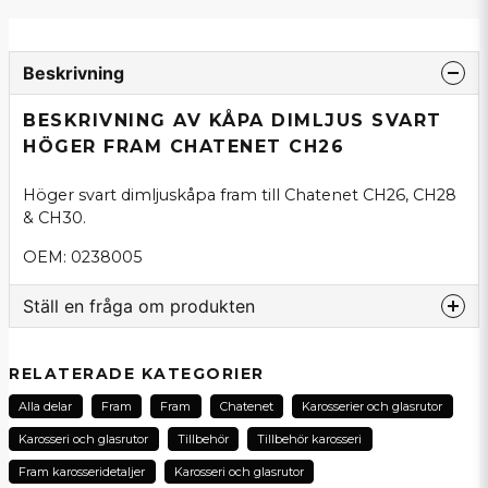
Beskrivning
BESKRIVNING AV KÅPA DIMLJUS SVART
HÖGER FRAM CHATENET CH26
Höger svart dimljuskåpa fram till Chatenet CH26, CH28
& CH30.
OEM: 0238005
Ställ en fråga om produkten
question
Fråga oss om denna produkt...
RELATERADE KATEGORIER
Alla delar
Fram
Fram
Chatenet
Karosserier och glasrutor
Karosseri och glasrutor
Tillbehör
Tillbehör karosseri
name
Fram karosseridetaljer
Karosseri och glasrutor
Namn