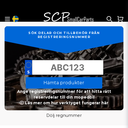
SÖK DELAR OCH TILLBEHÖR FRÅN
REGISTRERINGSNUMMER
Hämta produkter
Ange registreringsnummer för att hitta rätt
reservdelar till din mopedbil
ⓘ Läs mer om hur verktyget fungerar här
Dölj regnummer