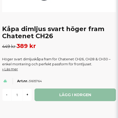
Kåpa dimljus svart höger fram
Chatenet CH26
389 kr
449 kr
Höger svart dimljuskåpa fram för Chatenet CH26, CH28 & CH30 –
enkel montering och perfekt passform för frontljuset.
Läs mer
51615764
LÄGG I KORGEN
-
+