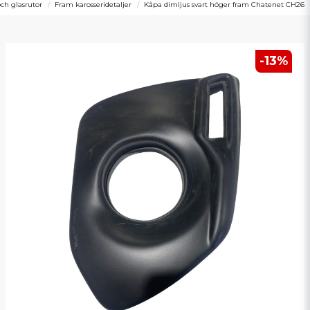
och glasrutor
Fram karosseridetaljer
Kåpa dimljus svart höger fram Chatenet CH26
-
13
%