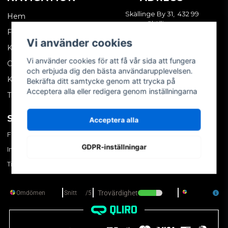
Skällinge By 31, 432 99
Hem
Skällinge
Företagskund
Vi använder cookies
Kontakta oss
Vi använder cookies för att få vår sida att fungera
Om oss
och erbjuda dig den bästa användarupplevelsen.
Köpvillkor
Bekräfta ditt samtycke genom att trycka på
Acceptera alla eller redigera genom inställningarna
Tips & trix
SOCIALA MEDIER
MITT KONTO
Acceptera alla
Facebook
Logga in
GDPR-inställningar
Instagram
Skapa konto
TikTok
Glömt ditt lösenord?