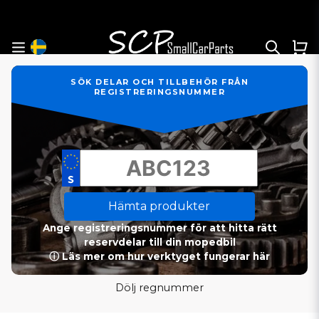
SÖK DELAR OCH TILLBEHÖR FRÅN
REGISTRERINGSNUMMER
Hämta produkter
Ange registreringsnummer för att hitta rätt
reservdelar till din mopedbil
ⓘ Läs mer om hur verktyget fungerar här
Dölj regnummer