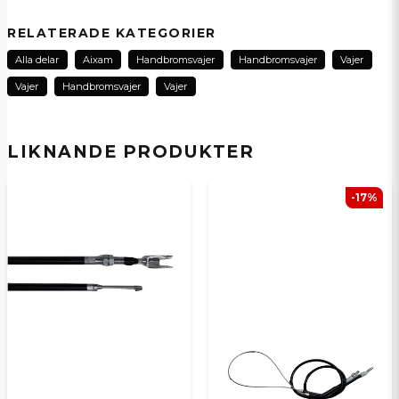
question
Fråga oss om denna produkt...
RELATERADE KATEGORIER
Alla delar
Aixam
Handbromsvajer
Handbromsvajer
Vajer
Vajer
Handbromsvajer
Vajer
name
Namn
LIKNANDE PRODUKTER
email
E-postadress
-17%
Ja, ni kan publicera min fråga