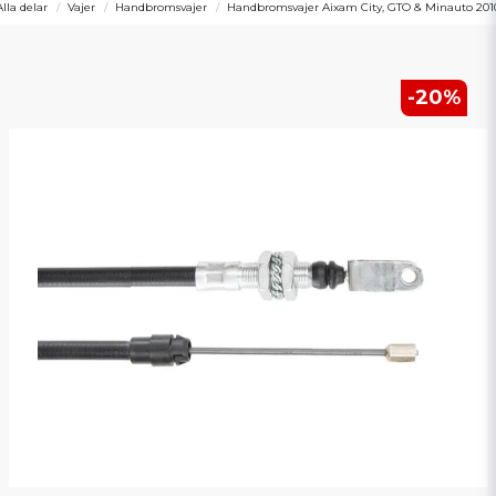
Alla delar
Vajer
Handbromsvajer
Handbromsvajer Aixam City, GTO & Minauto 201
-
20
%