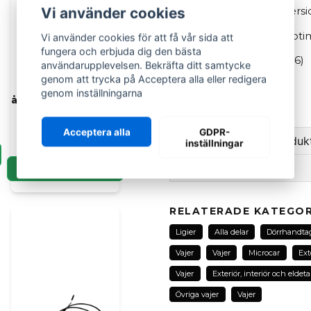
Vi använder cookies
Ligier
JS50 & JS50L (Versio
Ligier
Ixo, Xtoo och Opti
Vi använder cookies för att få vår sida att
fungera och erbjuda dig den bästa
AIXAM
Microcar
MGO (3, 4, 5, 6)
användarupplevelsen. Bekräfta ditt samtycke
Vajer motorhuv
genom att trycka på Acceptera alla eller redigera
Due
P85, P88, 5 & 6.
Aixam från
genom inställningarna
årsmodell 2010-2019
OEM: 1412444
Original
Acceptera alla
GDPR-
389 kr
Ställ en fråga om produk
inställningar
Recensioner (1)
LÄGG I KORGEN
question
Fråga oss om denna pr
Mari
RELATERADE KATEGOR
för 2 månader sedan
Ligier
Alla delar
Dörrhandta
name
Namn
Vajer
Vajer
Microcar
Ext
Vajer
Exteriör, interiör och eldeta
Övriga vajer
Vajer