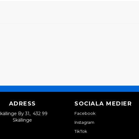
ADRESS
SOCIALA MEDIER
källinge By 31, 432 99
Facebook
Skällinge
Instagram
TikTok