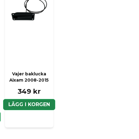
Ja, ni kan publicera m
Vajer baklucka
Aixam 2008-2015
349 kr
LÄGG I KORGEN