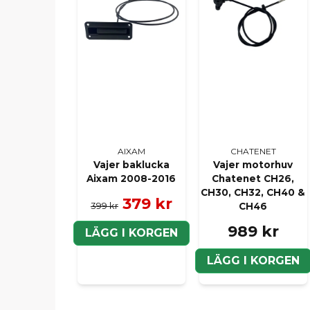
AIXAM
CHATENET
Vajer baklucka
Vajer motorhuv
Aixam 2008-2016
Chatenet CH26,
CH30, CH32, CH40 &
379 kr
399 kr
CH46
989 kr
LÄGG I KORGEN
LÄGG I KORGEN