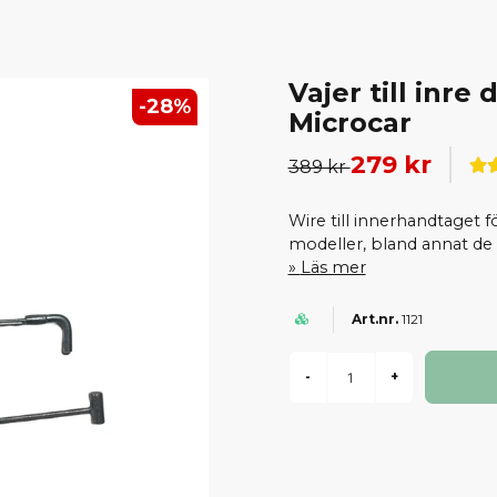
Vajer till inre
-
28
%
Microcar
279 kr
389 kr
Wire till innerhandtaget f
modeller, bland annat de
Läs mer
1121
-
+