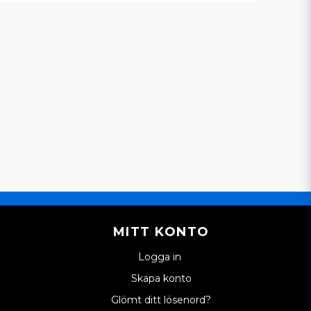
MITT KONTO
Logga in
Skapa konto
Glömt ditt lösenord?