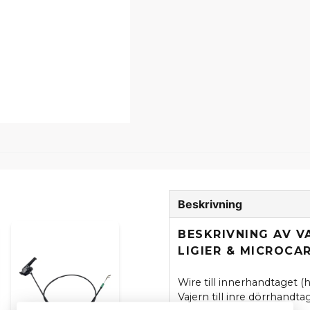
Beskrivning
BESKRIVNING AV V
LIGIER & MICROCA
Wire till innerhandtaget (h
Vajern till inre dörrhandta