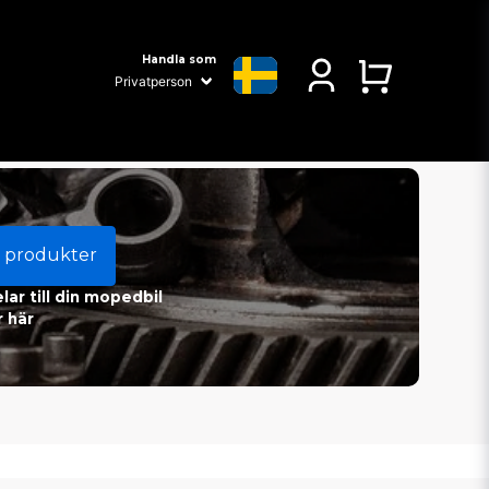
Handla som
 produkter
ar till din mopedbil
 här