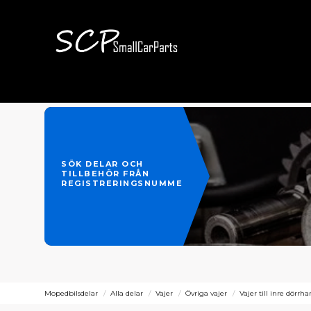
SÖK DELAR OCH
TILLBEHÖR FRÅN
REGISTRERINGSNUMMER
Mopedbilsdelar
Alla delar
Vajer
Övriga vajer
Vajer till inre dörrh