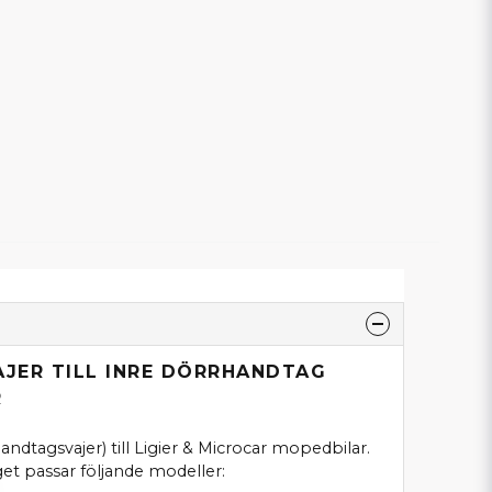
AJER TILL INRE DÖRRHANDTAG
R
andtagsvajer) till Ligier & Microcar mopedbilar.
get passar följande modeller: