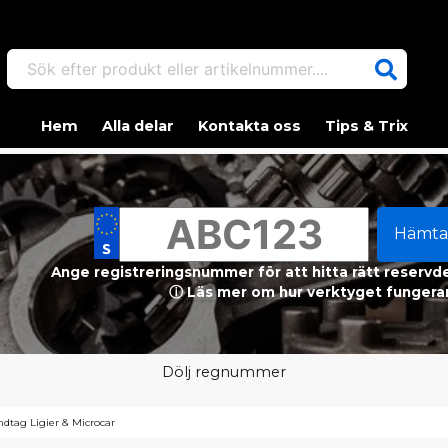
Sök efter produkt eller artikelnummer....
Hem
Alla delar
Kontakta oss
Tips & Trix
Hämta
Ange registreringsnummer för att hitta rätt reservdel
ⓘ Läs mer om hur verktyget fungerar
Dölj regnummer
andtag Ligier & Microcar