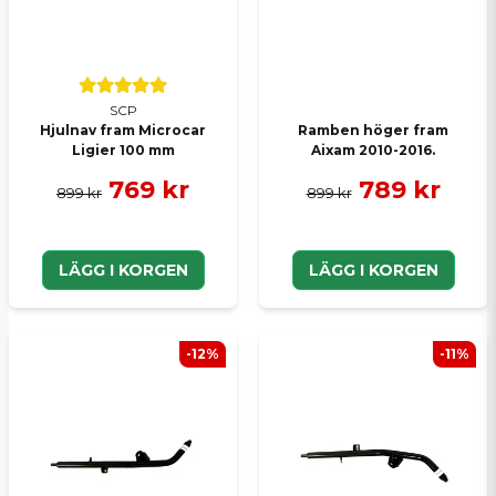
Skicka en fråga
SCP
Hjulnav fram Microcar
Ramben höger fram
Ligier 100 mm
Aixam 2010-2016.
769 kr
789 kr
899 kr
899 kr
LÄGG I KORGEN
LÄGG I KORGEN
-12%
-11%