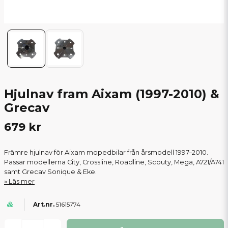
Hjulnav fram Aixam (1997-2010) &
Grecav
679 kr
Främre hjulnav för Aixam mopedbilar från årsmodell 1997–2010.
Passar modellerna City, Crossline, Roadline, Scouty, Mega, A721/A741
samt Grecav Sonique & Eke.
Läs mer
51615774