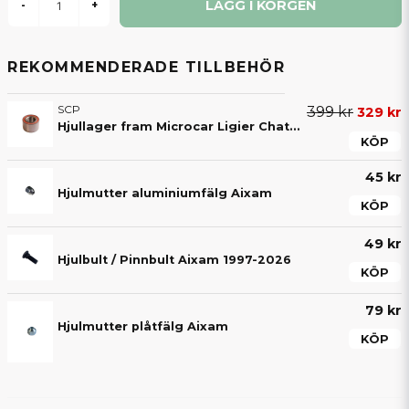
LÄGG I KORGEN
-
+
REKOMMENDERADE TILLBEHÖR
SCP
399 kr
329 kr
Hjullager fram Microcar Ligier Chatenet Jdm Aixam Casalini Bellier 30x60x37 mm
KÖP
45 kr
Hjulmutter aluminiumfälg Aixam
KÖP
49 kr
Hjulbult / Pinnbult Aixam 1997-2026
KÖP
79 kr
Hjulmutter plåtfälg Aixam
KÖP