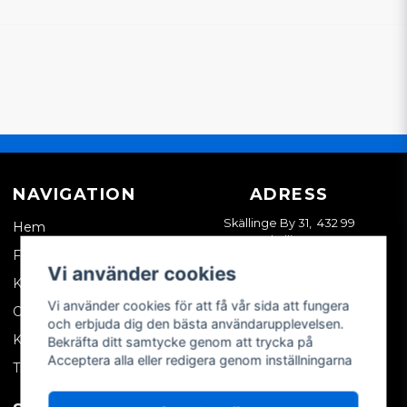
NAVIGATION
ADRESS
Skällinge By 31, 432 99
Hem
Skällinge
Företagskund
Vi använder cookies
Kontakta oss
Vi använder cookies för att få vår sida att fungera
Om oss
och erbjuda dig den bästa användarupplevelsen.
Köpvillkor
Bekräfta ditt samtycke genom att trycka på
Acceptera alla eller redigera genom inställningarna
Tips & trix