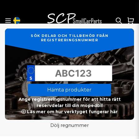
SÖK DELAR OCH TILLBEHÖR FRÅN
REGISTRERINGSNUMMER
Hämta produkter
Ange registreringsnummer för att hitta rätt
reservdelar till din mopedbil
ⓘ Läs mer om hur verktyget fungerar här
Dölj regnummer