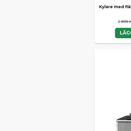
Kylare med flä
2 899 
LÄG