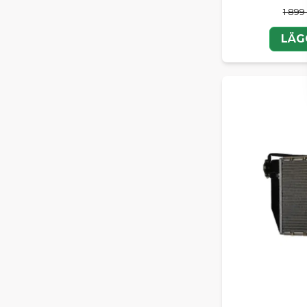
1 899
LÄG