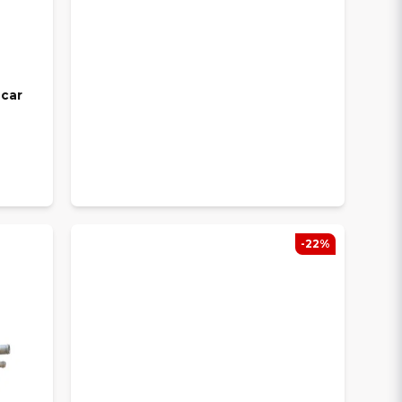
ocar
-22%