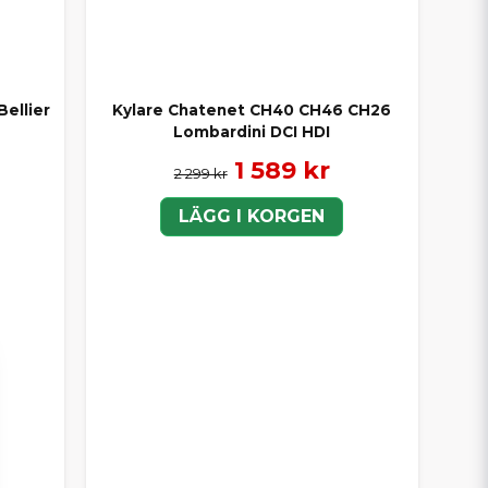
ellier
Kylare Chatenet CH40 CH46 CH26
Lombardini DCI HDI
1 589 kr
2 299 kr
LÄGG I KORGEN