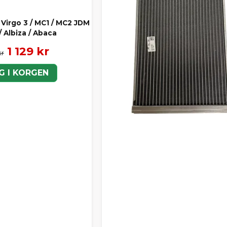
 Virgo 3 / MC1 / MC2 JDM
/ Albiza / Abaca
1 129 kr
kr
G I KORGEN