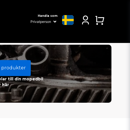
Handla som
 produkter
ar till din mopedbil
 här