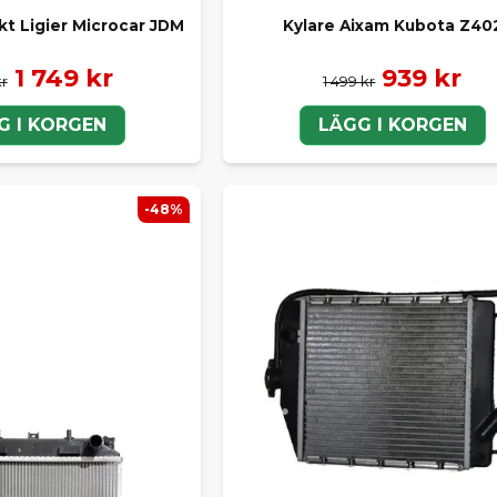
kt Ligier Microcar JDM
Kylare Aixam Kubota Z40
1 749 kr
939 kr
kr
1 499 kr
G I KORGEN
LÄGG I KORGEN
-48%