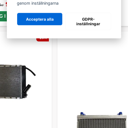
989 kr
genom inställningarna
 kr
G I KORGEN
Acceptera alla
GDPR-
inställningar
-25%