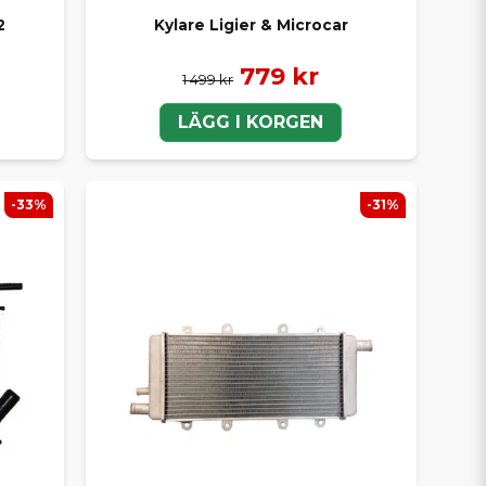
2
Kylare Ligier & Microcar
779 kr
1 499 kr
LÄGG I KORGEN
-33%
-31%