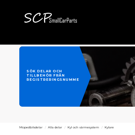
SÖK DELAR OCH
TILLBEHÖR FRÅN
REGISTRERINGSNUMMER
Mopedbilsdelar
Alla delar
Kyl och värmesystem
Kylare