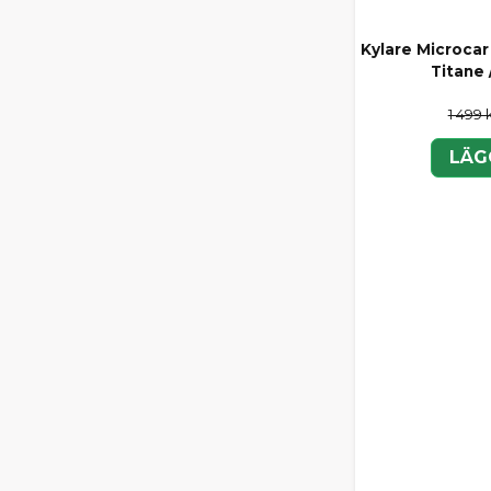
Kylare Microcar
Titane 
1 499 
LÄG