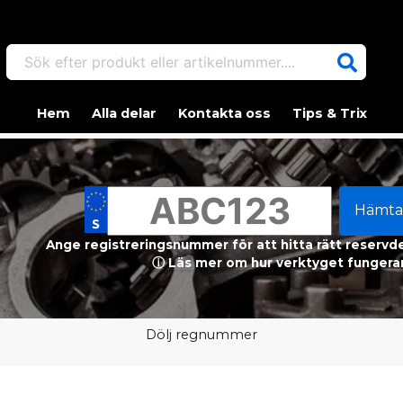
Sök efter produkt eller artikelnummer....
Hem
Alla delar
Kontakta oss
Tips & Trix
Hämta
Ange registreringsnummer för att hitta rätt reservdel
ⓘ Läs mer om hur verktyget fungerar
Dölj regnummer