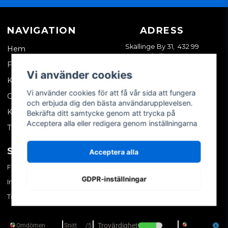
NAVIGATION
ADRESS
Skällinge By 31, 432 99
Hem
Skällinge
Företagskund
Vi använder cookies
Kontakta oss
Vi använder cookies för att få vår sida att fungera
Om oss
och erbjuda dig den bästa användarupplevelsen.
Köpvillkor
Bekräfta ditt samtycke genom att trycka på
Acceptera alla eller redigera genom inställningarna
Tips & trix
SOCIALA MEDIER
MITT KONTO
Acceptera alla
Facebook
Logga in
GDPR-inställningar
Instagram
Skapa konto
TikTok
Glömt ditt lösenord?