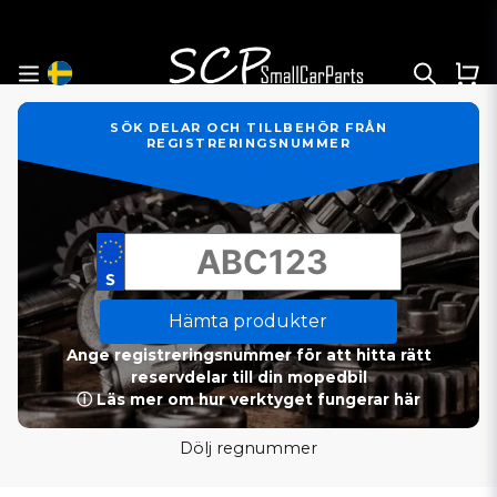
SÖK DELAR OCH TILLBEHÖR FRÅN
REGISTRERINGSNUMMER
Hämta produkter
Ange registreringsnummer för att hitta rätt
reservdelar till din mopedbil
ⓘ Läs mer om hur verktyget fungerar här
Dölj regnummer