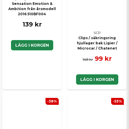
Sensation Emotion &
Ambition från årsmodell
2016 510BF004
139 kr
SCP
Clips / säkringsring
hjullager bak Ligier /
LÄGG I KORGEN
Microcar / Chatenet
99 kr
149 kr
LÄGG I KORGEN
-38%
-53%