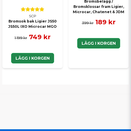
Bromsbelägg /
Bromsklossar fram Ligier,
Microcar, Chatenet & JDM
SCP
189 kr
Bromsok bak Ligier JS50
399 kr
JS50L IXO Microcar MGO
749 kr
1 199 kr
LÄGG I KORGEN
LÄGG I KORGEN