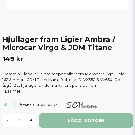
Hjullager fram Ligier Ambra /
Microcar Virgo & JDM Titane
149 kr
Främre hjullager till äldre mopedbilar som Microcar Virgo, Ligier
162 & Ambra, JDM Titane samt Bellier XLD; VX550 & VX650. Det
åtgår 2 st hjullager av denna variant per sida fram.
Läs mer
SCP0790707
LÄGG I KORGEN
-
+