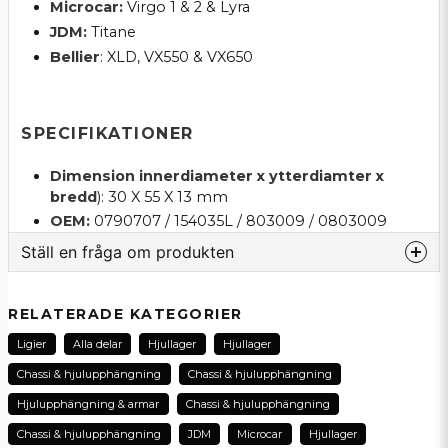
Microcar:
Virgo 1 & 2 & Lyra
JDM:
Titane
Bellier
: XLD, VX550 & VX650
SPECIFIKATIONER
Dimension innerdiameter x ytterdiamter
x
bredd
): 30 X 55 X 13 mm
OEM:
0790707 / 154035L / 803009 / 0803009
Ställ en fråga om produkten
question
Fråga oss om denna produkt...
RELATERADE KATEGORIER
Ligier
Alla delar
Hjullager
Hjullager
Chassi & hjulupphängning
Chassi & hjulupphängning
name
Hjulupphängning & armar
Chassi & hjulupphängning
Namn
Chassi & hjulupphängning
JDM
Microcar
Hjullager