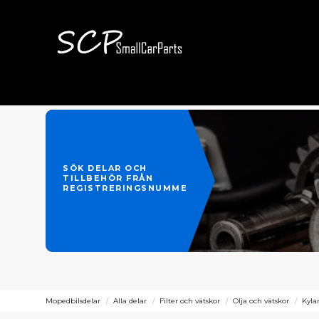
SÖK DELAR OCH
TILLBEHÖR FRÅN
REGISTRERINGSNUMMER
Mopedbilsdelar
Alla delar
Filter och vätskor
Olja och vätskor
Kyla