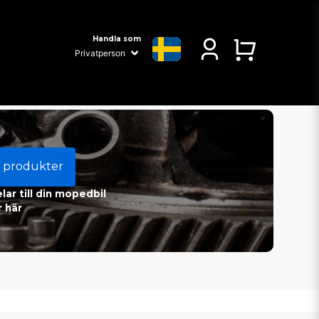
Handla som
 produkter
ar till din mopedbil
 här