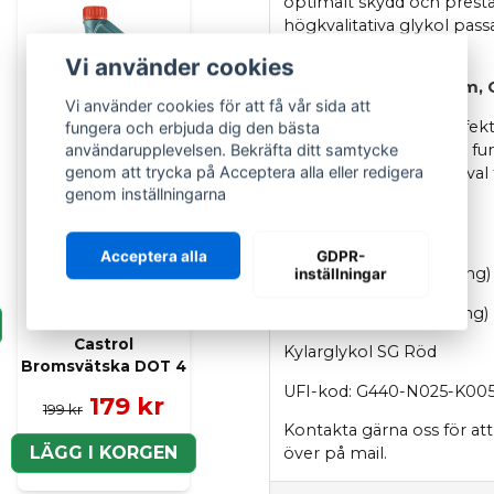
optimalt skydd och presta
högkvalitativa glykol pas
tillverkare som
Vi använder cookies
Ligier, Microcar, Aixam, 
Vi använder cookies för att få vår sida att
Produkten erbjuder effekti
fungera och erbjuda dig den bästa
att motorns kylsystem fu
användarupplevelsen. Bekräfta ditt samtycke
genom att trycka på Acceptera alla eller redigera
temperaturer. Perfekt val f
genom inställningarna
för din mopedbil.
Fryspunkt:
Acceptera alla
GDPR-
Ca -34 °C (50%-ig lösning)
inställningar
Ca -18 °C (33%-ig lösning)
CASTROL
Castrol
Kylarglykol SG Röd
Bromsvätska DOT 4
UFI-kod: G440-N025-K00
179 kr
199 kr
Kontakta gärna oss för att
LÄGG I KORGEN
över på mail.