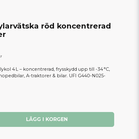
kylarvätska röd koncentrerad
er
kr
kol 4 L – koncentrerad, frysskydd upp till -34 °C,
opedbilar, A-traktorer & bilar. UFI G440-N025-
LÄGG I KORGEN