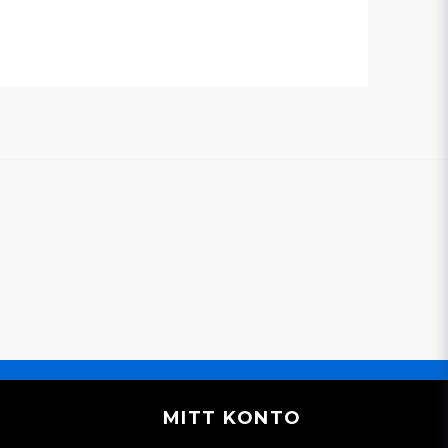
h korrosionsskydd för mopedbilar och andra
Skicka en fråga
MITT KONTO