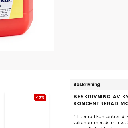
Beskrivning
BESKRIVNING AV K
-10%
KONCENTRERAD MO
4 Liter röd koncentrerad S
välrenommerade märket Swe