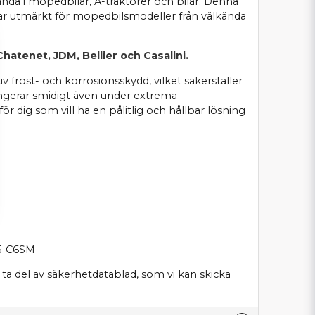
nda i mopedbilar, A-traktorer och bilar. Denna
sar utmärkt för mopedbilsmodeller från välkända
Chatenet, JDM, Bellier och Casalini.
v frost- och korrosionsskydd, vilket säkerställer
ngerar smidigt även under extrema
ör dig som vill ha en pålitlig och hållbar lösning
5-C6SM
 ta del av säkerhetdatablad, som vi kan skicka