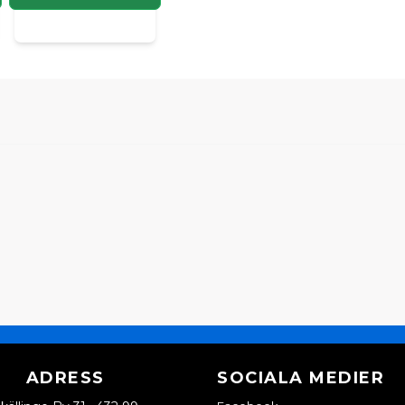
Ger effektivt frost- oc
fordon.
ADRESS
SOCIALA MEDIER