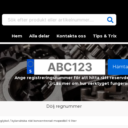
Sök efter produkt eller artikelnummer....
Hem
Alla delar
Kontakta oss
Tips & Trix
Hämta
Ange registreringsnummer för att hitta rätt reservdel
ⓘ Läs mer om hur verktyget fungerar
Dölj regnummer
rglykol / kylarvätska röd koncentrerad mopedbil 4 liter