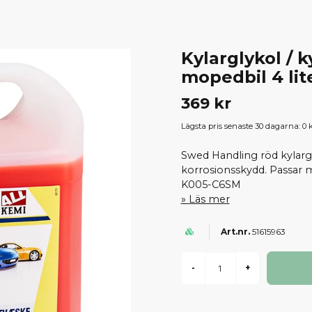
Kylarglykol / 
mopedbil 4 lit
369 kr
Lägsta pris senaste 30 dagarna:
0 
Swed Handling röd kylargly
korrosionsskydd. Passar m
K005-C6SM
Läs mer
51615963
-
+