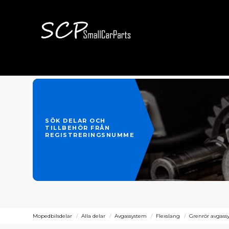
SÖK DELAR OCH
TILLBEHÖR FRÅN
REGISTRERINGSNUMMER
Mopedbilsdelar
Alla delar
Avgassystem
Flexslang
Grenrör avgass