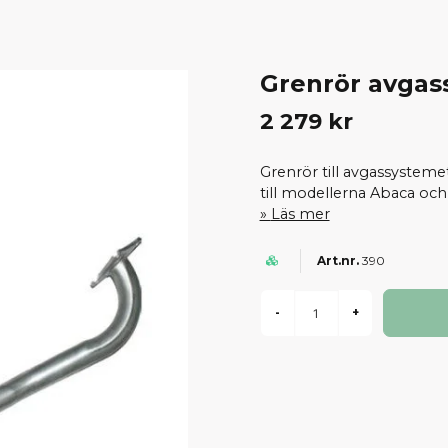
Grenrör avgas
2 279 kr
Grenrör till avgassyste
till modellerna Abaca och 
Läs mer
390
-
+