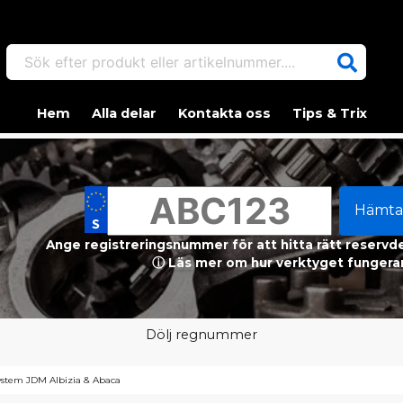
Sök efter produkt eller artikelnummer....
Hem
Alla delar
Kontakta oss
Tips & Trix
Hämta
Ange registreringsnummer för att hitta rätt reservdel
ⓘ Läs mer om hur verktyget fungerar
Dölj regnummer
ystem JDM Albizia & Abaca