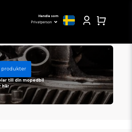
Handla som
 produkter
ar till din mopedbil
 här