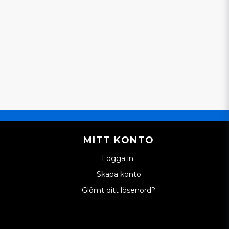
MITT KONTO
Logga in
Skapa konto
Glömt ditt lösenord?