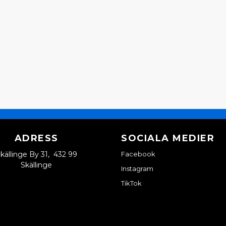
ADRESS
SOCIALA MEDIER
källinge By 31, 432 99
Facebook
Skällinge
Instagram
TikTok