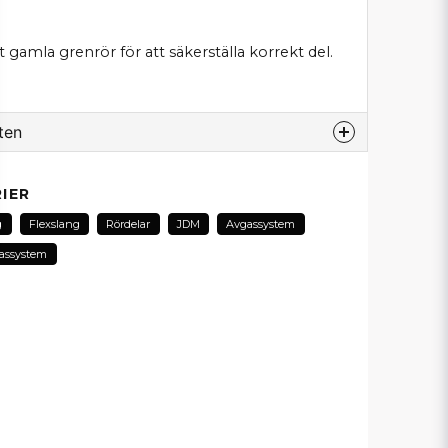
gamla grenrör för att säkerställa korrekt del.
ten
odukt...
IER
g
Flexslang
Rördelar
JDM
Avgassystem
assystem
email
E-postadress
in fråga