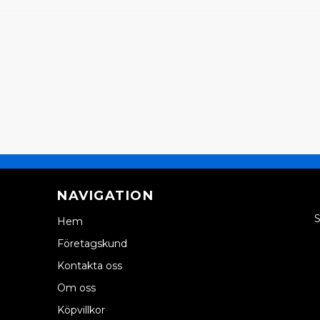
NAVIGATION
S
Hem
Företagskund
Kontakta oss
Om oss
Köpvillkor