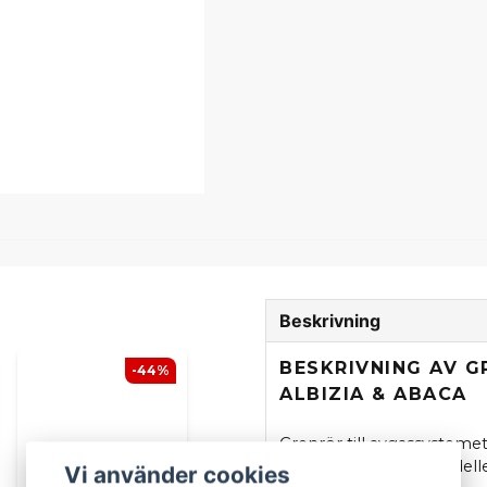
Beskrivning
BESKRIVNING AV 
-44%
ALBIZIA & ABACA
Grenrör till avgassyste
Passar till följande modelle
Vi använder cookies