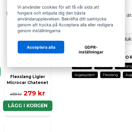
JDM
Abaca och Albizia
Vi använder cookies för att få vår sida att
fungera och erbjuda dig den bästa
Jämför utseendet med ditt 
användarupplevelsen. Bekräfta ditt samtycke
genom att trycka på Acceptera alla eller redigera
OEM
: 101012
genom inställningarna
Ställ en fråga om produk
Acceptera alla
GDPR-
inställningar
question
Fråga oss om denna pr
RELATERADE KATEGOR
Alla delar
Rördelar
Flexslan
Avgassystem
Flexslang
Avg
Flexslang Ligier
Microcar Chatenet
name
Namn
279 kr
499 kr
LÄGG I KORGEN
Ja, ni kan publicera m