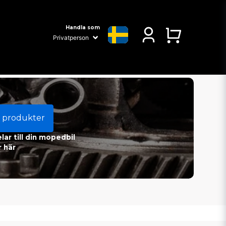
Handla som
 produkter
ar till din mopedbil
 här