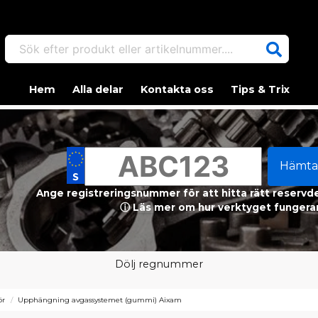
Sök efter produkt eller artikelnummer....
Hem
Alla delar
Kontakta oss
Tips & Trix
Hämta
Ange registreringsnummer för att hitta rätt reservdel
ⓘ Läs mer om hur verktyget fungerar
Dölj regnummer
ör
Upphängning avgassystemet (gummi) Aixam