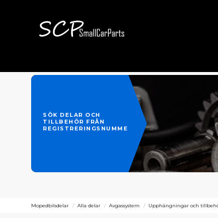
SÖK DELAR OCH
TILLBEHÖR FRÅN
REGISTRERINGSNUMMER
Mopedbilsdelar
Alla delar
Avgassystem
Upphängningar och tillbeh