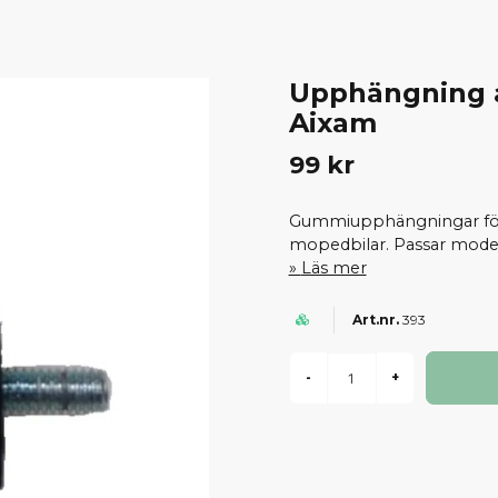
Upphängning 
Aixam
99 kr
Gummiupphängningar för 
mopedbilar. Passar modell
Läs mer
393
-
+