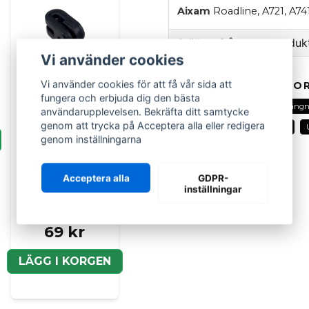
Aixam
Roadline, A721, A74
Ställ en fråga om produk
Vi använder cookies
question
Fråga oss om denna pr
Vi använder cookies för att få vår sida att
RELATERADE KATEGOR
fungera och erbjuda dig den bästa
Alla delar
Aixam
Upphängnin
användarupplevelsen. Bekräfta ditt samtycke
genom att trycka på Acceptera alla eller redigera
Avgassystem
Avgassystem
genom inställningarna
name
Namn
Acceptera alla
GDPR-
Upphängning
inställningar
avgassystemet
Aixam (gummi)
Ja, ni kan publicera m
69 kr
LÄGG I KORGEN