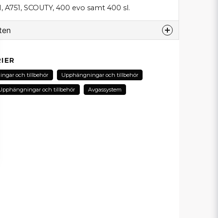
1, A751, SCOUTY, 400 evo samt 400 sl.
ten
odukt...
IER
gar och tillbehör
Upphängningar och tillbehör
Upphängningar och tillbehör
Avgassystem
email
E-postadress
in fråga