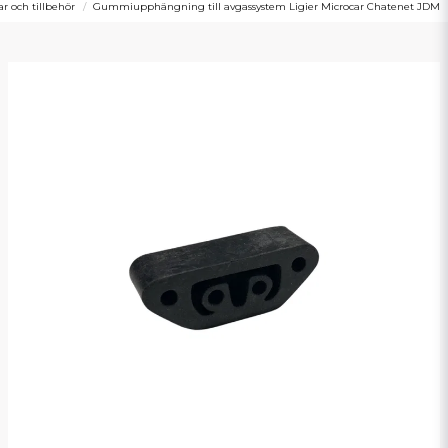
 och tillbehör
Gummiupphängning till avgassystem Ligier Microcar Chatenet JDM