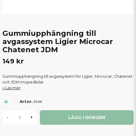
Gummiupphängning till
avgassystem Ligier Microcar
Chatenet JDM
149 kr
Gummiupphängning till avgassystem för Ligier, Microcar, Chatenet
och JDM mopedbilar.
Läs mer
3966
LÄGG I KORGEN
-
+