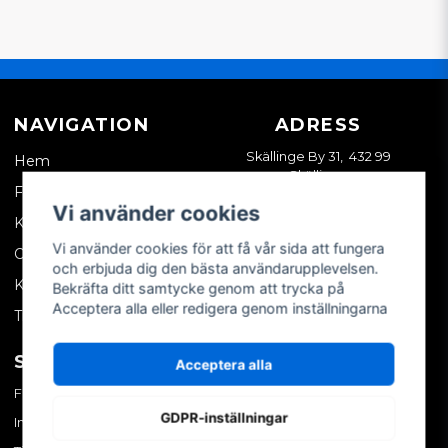
NAVIGATION
ADRESS
Skällinge By 31, 432 99
Hem
Skällinge
Företagskund
Vi använder cookies
Kontakta oss
Vi använder cookies för att få vår sida att fungera
Om oss
och erbjuda dig den bästa användarupplevelsen.
Köpvillkor
Bekräfta ditt samtycke genom att trycka på
Acceptera alla eller redigera genom inställningarna
Tips & trix
SOCIALA MEDIER
MITT KONTO
Acceptera alla
Facebook
Logga in
GDPR-inställningar
Instagram
Skapa konto