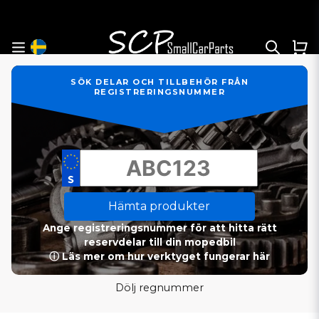
SÖK DELAR OCH TILLBEHÖR FRÅN
REGISTRERINGSNUMMER
Hämta produkter
Ange registreringsnummer för att hitta rätt
reservdelar till din mopedbil
ⓘ Läs mer om hur verktyget fungerar här
Dölj regnummer