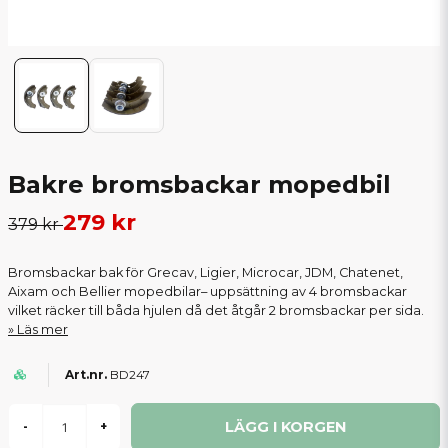
Bakre bromsbackar mopedbil
279 kr
379 kr
Bromsbackar bak för Grecav, Ligier, Microcar, JDM, Chatenet,
Aixam och Bellier mopedbilar– uppsättning av 4 bromsbackar
vilket räcker till båda hjulen då det åtgår 2 bromsbackar per sida.
Läs mer
BD247
LÄGG I KORGEN
-
+