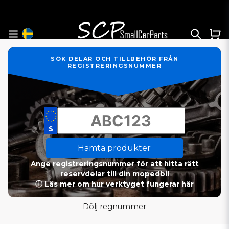
SÖK DELAR OCH TILLBEHÖR FRÅN
REGISTRERINGSNUMMER
Hämta produkter
Ange registreringsnummer för att hitta rätt
reservdelar till din mopedbil
ⓘ Läs mer om hur verktyget fungerar här
Dölj regnummer