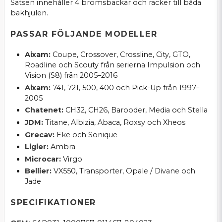
Satsen innehåller 4 bromsbackar och räcker till båda
bakhjulen.
PASSAR FÖLJANDE MODELLER
Aixam:
Coupe, Crossover, Crossline, City, GTO,
Roadline och Scouty från serierna Impulsion och
Vision (S8) från 2005–2016
Aixam:
741, 721, 500, 400 och Pick-Up från 1997–
2005
Chatenet:
CH32, CH26, Barooder, Media och Stella
JDM:
Titane, Albizia, Abaca, Roxsy och Xheos
Grecav:
Eke och Sonique
Ligier:
Ambra
Microcar:
Virgo
Bellier:
VX550, Transporter, Opale / Divane och
Jade
SPECIFIKATIONER