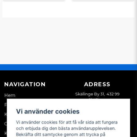
NAVIGATION
ADRESS
Skällinge By 31, 432 99
Hem
Skällinge
Företagskund
Vi använder cookies
Kontakta oss
Vi använder cookies för att få vår sida att fungera
Om oss
och erbjuda dig den bästa användarupplevelsen.
Köpvillkor
Bekräfta ditt samtycke genom att trycka på