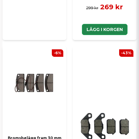
269 kr
299 kr
LÄGG I KORGEN
-6%
-43%
Bromsbelägg fram 30 mm