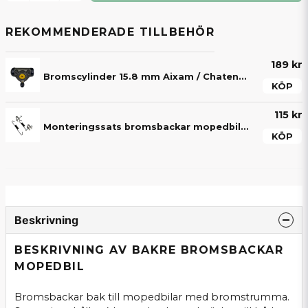
REKOMMENDERADE TILLBEHÖR
189 kr
Bromscylinder 15.8 mm Aixam / Chatenet / JDM / Microcar / Bellier / Grecav mopedbil
KÖP
115 kr
Monteringssats bromsbackar mopedbil (För en sida)
KÖP
Beskrivning
BESKRIVNING AV BAKRE BROMSBACKAR
MOPEDBIL
Bromsbackar bak till mopedbilar med bromstrumma.