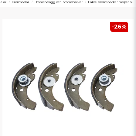
delar
Bromsdelar
Bromsbelägg och bromsbackar
Bakre bromsbackar mopedbil
-
26
%