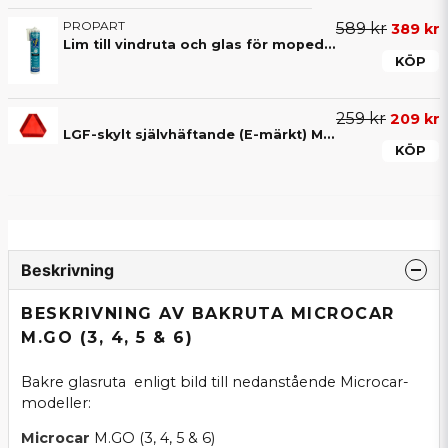
PROPART
589 kr
389 kr
Lim till vindruta och glas för mopedbil – 290 ml
KÖP
259 kr
209 kr
LGF-skylt självhäftande (E-märkt) Mopedbil / A-traktor
KÖP
Beskrivning
BESKRIVNING AV BAKRUTA MICROCAR
M.GO (3, 4, 5 & 6)
Bakre glasruta enligt bild till nedanstående Microcar-
modeller:
Microcar
M.GO (3, 4, 5 & 6)