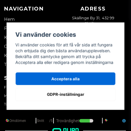
NAVIGATION
ADRESS
Skällinge By 31, 432 99
Hem
Skällinge
Företagskund
Vi använder cookies
Kontakta oss
Vi använder cookies för att få vår sida att fungera
Om oss
och erbjuda dig den bästa användarupplevelsen.
Köpvillkor
Bekräfta ditt samtycke genom att trycka på
Acceptera alla eller redigera genom inställningarna
Tips & trix
SOCIALA MEDIER
MITT KONTO
Acceptera alla
Facebook
Logga in
GDPR-inställningar
Instagram
Skapa konto
TikTok
Glömt ditt lösenord?