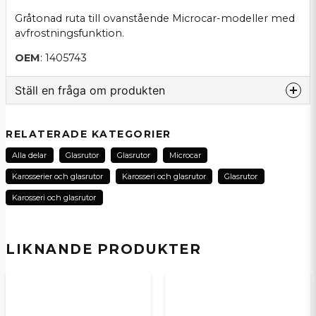
Gråtonad ruta till ovanstående Microcar-modeller med
avfrostningsfunktion.
OEM
: 1405743
Ställ en fråga om produkten
question
Fråga oss om denna produkt...
RELATERADE KATEGORIER
Alla delar
Glasrutor
Glasrutor
Microcar
Karosserier och glasrutor
Karosseri och glasrutor
Glasrutor
name
Karosseri och glasrutor
Namn
LIKNANDE PRODUKTER
email
E-postadress