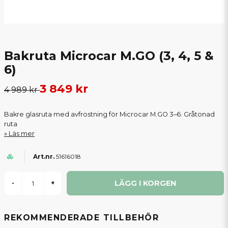
Bakruta Microcar M.GO (3, 4, 5 &
6)
3 849 kr
4 989 kr
Bakre glasruta med avfrostning för Microcar M.GO 3–6. Gråtonad
ruta
Läs mer
51616018
LÄGG I KORGEN
-
+
REKOMMENDERADE TILLBEHÖR