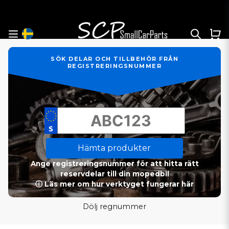
SÖK DELAR OCH TILLBEHÖR FRÅN
REGISTRERINGSNUMMER
Hämta produkter
Ange registreringsnummer för att hitta rätt
reservdelar till din mopedbil
ⓘ Läs mer om hur verktyget fungerar här
Dölj regnummer