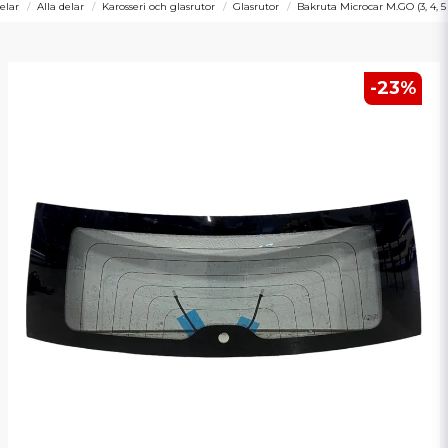
elar
Alla delar
Karosseri och glasrutor
Glasrutor
Bakruta Microcar M.GO (3, 4, 5
-
23
%