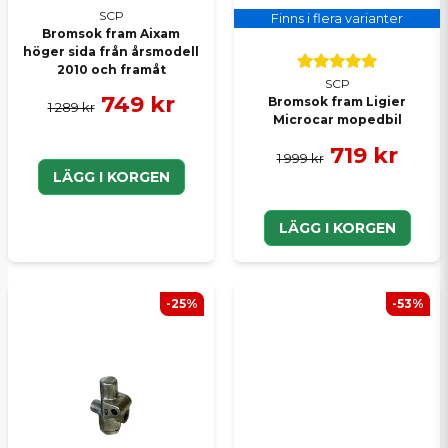
SCP
Finns i flera varianter
Bromsok fram Aixam
höger sida från årsmodell
2010 och framåt
SCP
749 kr
Bromsok fram Ligier
1 289 kr
Microcar mopedbil
719 kr
1 999 kr
LÄGG I KORGEN
LÄGG I KORGEN
-25%
-53%