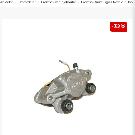
Alla delar
Bromsdelar
Bromsok och hydraulik
Bromsok fram Ligier Nova & X-Too
-
32
%