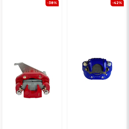
-38%
-42%
Ja, ni kan publicera min fråga
Skicka en fråga