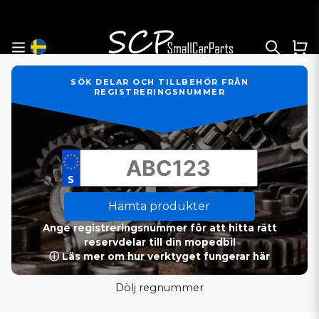
SÖK DELAR OCH TILLBEHÖR FRÅN
REGISTRERINGSNUMMER
Hämta produkter
Ange registreringsnummer för att hitta rätt
reservdelar till din mopedbil
ⓘ Läs mer om hur verktyget fungerar här
Dölj regnummer