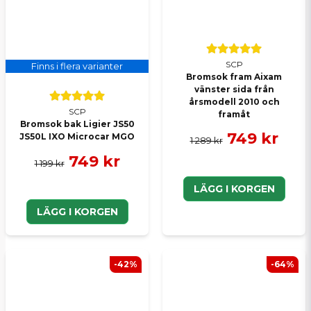
SCP
Finns i flera varianter
Bromsok fram Aixam
vänster sida från
årsmodell 2010 och
SCP
framåt
Bromsok bak Ligier JS50
749 kr
JS50L IXO Microcar MGO
1 289 kr
749 kr
1 199 kr
LÄGG I KORGEN
LÄGG I KORGEN
-42%
-64%