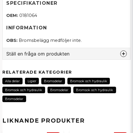
SPECIFIKATIONER
OEM:
0181064
INFORMATION
OBS:
Bromsbelägg medföljer inte.
Ställ en fråga om produkten
question
Fråga oss om denna produkt...
RELATERADE KATEGORIER
Alla delar
Ligier
Bromsdelar
Bromsok och hydraulik
Bromsok och hydraulik
Bromsdelar
Bromsok och hydraulik
name
Bromsdelar
Namn
LIKNANDE PRODUKTER
email
E-postadress