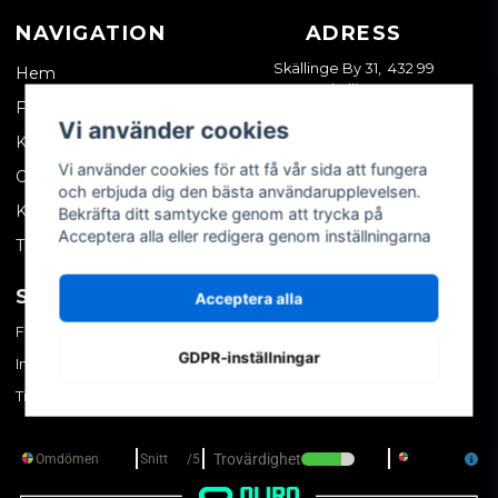
NAVIGATION
ADRESS
Skällinge By 31, 432 99
Hem
Skällinge
Företagskund
Vi använder cookies
Kontakta oss
Vi använder cookies för att få vår sida att fungera
Om oss
och erbjuda dig den bästa användarupplevelsen.
Köpvillkor
Bekräfta ditt samtycke genom att trycka på
Acceptera alla eller redigera genom inställningarna
Tips & trix
SOCIALA MEDIER
MITT KONTO
Acceptera alla
Facebook
Logga in
GDPR-inställningar
Instagram
Skapa konto
TikTok
Glömt ditt lösenord?