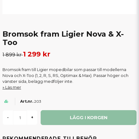
Bromsok fram Ligier Nova & X-
Too
1 299 kr
1 899 kr
Bromsok fram till Ligier mopedbilar som passar till modellerna
Nova och X-Too (1, 2, R, S, RS, Optimax & Max). Passar höger och
vänster sida, belägg medföljer inte.
Läs mer
203
LÄGG I KORGEN
-
+
REKOMMENDERADE TILLBEHÖR