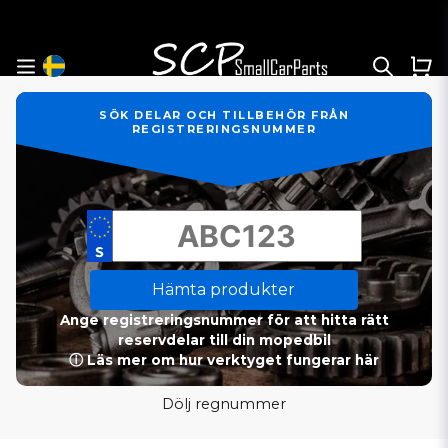
SÖK DELAR OCH TILLBEHÖR FRÅN
REGISTRERINGSNUMMER
Hämta produkter
Ange registreringsnummer för att hitta rätt
reservdelar till din mopedbil
ⓘ Läs mer om hur verktyget fungerar här
Dölj regnummer