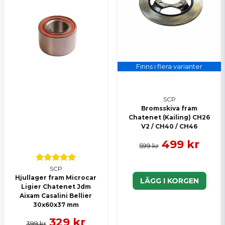
Skicka en fråga
Finns i flera varianter
SCP
Bromsskiva fram
Chatenet (Kailing) CH26
V2 / CH40 / CH46
499 kr
599 kr
SCP
Hjullager fram Microcar
LÄGG I KORGEN
Ligier Chatenet Jdm
Aixam Casalini Bellier
30x60x37 mm
329 kr
399 kr