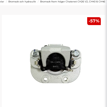
lar
Bromsok och hydraulik
Bromsok fram höger Chatenet CH26 V2, CH40 & CH46
-
57
%