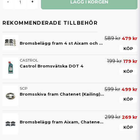
LÄGG I KORGEN
-
+
REKOMMENDERADE TILLBEHÖR
589 kr
479 kr
Bromsbelägg fram 4 st Aixam och Chatenet
KÖP
CASTROL
199 kr
179 kr
Castrol Bromsvätska DOT 4
KÖP
SCP
599 kr
499 kr
Bromsskiva fram Chatenet (Kailing) CH26 V2 / CH40 / CH46
KÖP
299 kr
269 kr
Bromsbelägg fram Aixam, Chatenet & JDM
KÖP