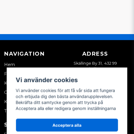
NAVIGATION
ADRESS
Skällinge By 31, 432 99
Hem
Skällinge
Företagskund
Vi använder cookies
Kontakta oss
Vi använder cookies för att få vår sida att fungera
Om oss
och erbjuda dig den bästa användarupplevelsen.
Köpvillkor
Bekräfta ditt samtycke genom att trycka på
Acceptera alla eller redigera genom inställningarna
Tips & trix
SOCIALA MEDIER
MITT KONTO
Acceptera alla
Facebook