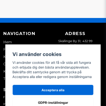
NAVIGATION
ADRESS
Skällinge By 31, 432 99
Hem
Skällinge
Företagskund
Vi använder cookies
Kontakta oss
Vi använder cookies för att få vår sida att fungera
Om oss
och erbjuda dig den bästa användarupplevelsen.
Köpvillkor
Bekräfta ditt samtycke genom att trycka på
Acceptera alla eller redigera genom inställningarna
Tips & trix
SOCIALA MEDIER
MITT KONTO
Acceptera alla
Facebook
Logga in
GDPR-inställningar
Instagram
Skapa konto