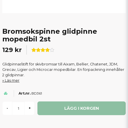
Bromsokspinne glidpinne
mopedbil 2st
129 kr
Glidpinnar/stift för skivbromsar till Aixam, Bellier, Chatenet, JDM,
Grecav, Ligier och Microcar mopedbilar. En förpackning innehåller
2 glidpinnar.
Läs mer
BD361
LÄGG I KORGEN
-
+