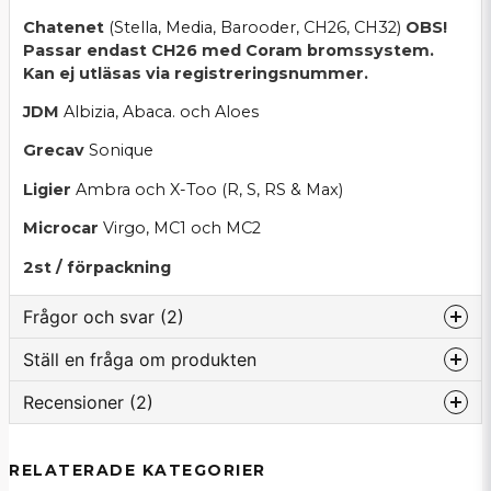
Chatenet
(Stella,
Media,
Barooder,
CH26,
CH32)
OBS!
Passar endast CH26 med Coram bromssystem.
Kan ej utläsas via registreringsnummer.
JDM
Albizia,
Abaca. och
Aloes
Grecav
Sonique
Ligier
Ambra och
X-Too (R, S, RS & Max)
Microcar
Virgo,
MC1 och MC2
2st / förpackning
Frågor och svar (2)
Ställ en fråga om produkten
:namn frågade
för 10 månader sedan
Recensioner (2)
question
Glidpinne . Hej . Är det dom som sitter på
Fråga oss om denna produkt...
skruvarna , eller dom som håller beläggen ?
Leif
RELATERADE KATEGORIER
Butiken svarade
för 1 månad sedan