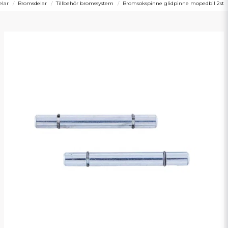
elar
Bromsdelar
Tillbehör bromssystem
Bromsokspinne glidpinne mopedbil 2st