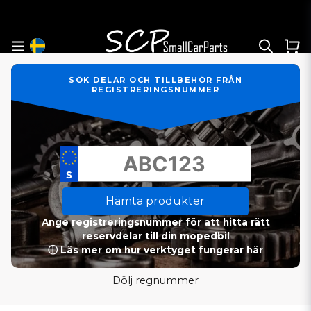
SÖK DELAR OCH TILLBEHÖR FRÅN
REGISTRERINGSNUMMER
Hämta produkter
Ange registreringsnummer för att hitta rätt
reservdelar till din mopedbil
ⓘ Läs mer om hur verktyget fungerar här
Dölj regnummer