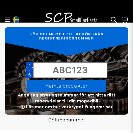
SÖK DELAR OCH TILLBEHÖR FRÅN
REGISTRERINGSNUMMER
Hämta produkter
Ange registreringsnummer för att hitta rätt
reservdelar till din mopedbil
ⓘ Läs mer om hur verktyget fungerar här
Dölj regnummer