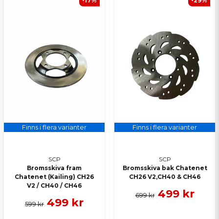
-17%
-29%
Finns i flera varianter
Finns i flera varianter
SCP
SCP
Bromsskiva fram
Bromsskiva bak Chatenet
Chatenet (Kailing) CH26
CH26 V2,CH40 & CH46
V2 / CH40 / CH46
499 kr
699 kr
499 kr
599 kr