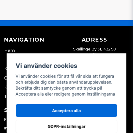
NAVIGATION
ADRESS
Skällinge By 31, 432 99
Hem
Skällinge
Företagskund
Vi använder cookies
Kontakta oss
Vi använder cookies för att få vår sida att fungera
Om oss
och erbjuda dig den bästa användarupplevelsen.
Köpvillkor
Bekräfta ditt samtycke genom att trycka på
Acceptera alla eller redigera genom inställningarna
Tips & trix
SOCIALA MEDIER
MITT KONTO
Acceptera alla
Facebook
Logga in
GDPR-inställningar
Instagram
Skapa konto