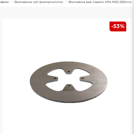
sdelar
Bromsskivor och bromstrummor
Bromsskiva bak Casalini M14 M20 200mm
-
53
%